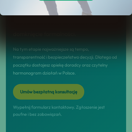
prowadzimy w modelu nastawionym na
wynik: diagnoza sytuacji, dobór
rozwiązania, przeprowadzenie procesu i
domknięcie formalności.
Na tym etapie najważniejsze są tempo,
transparentność i bezpieczeństwo decyzji. Dlatego od
początku dostajesz opiekę doradcy oraz czytelny
harmonogram działań w Polsce.
Umów bezpłatną konsultację
Wypełnij formularz kontaktowy. Zgłoszenie jest
poufne i bez zobowiązań.