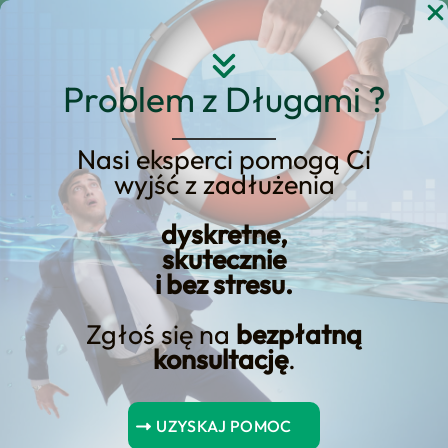
Przejdź
do
treści
Problem z Długami ?
Nasi eksperci pomogą Ci
wyjść z zadłużenia
KREDYT123.PL – OFERTA SPRZEDAŻOWA
dyskretne,
Rynek kredytów
skutecznie
i bez stresu.
hipotecznych w Polsce
– Czy stawki rosną?
Zgłoś się na
bezpłatną
konsultację
.
rynek kredytów hipotecznych w polsce –
czy stawki rosną? to usługa, którą
UZYSKAJ POMOC