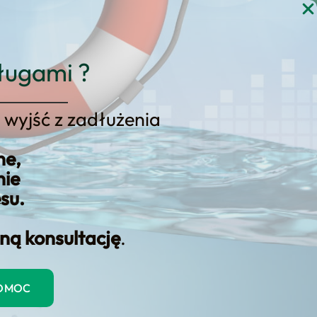
gi
Blog
Kontakt
KONSULTACJA
ługami ?
 wyjść z zadłużenia
ne,
nie
esu.
ną konsultację
.
ogólników. Na tej stronie
kontaktu z doradcą.
POMOC
dację i plan decyzji, który