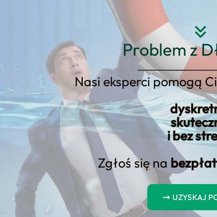
Strona główna
O nas
Usłu
Problem z D
Nasi eksperci pomogą Ci
dyskret
skutecz
a Dowód
i bez str
Zgłoś się na
bezpłat
potrzebujesz konkretnej oferty sprzedażowej, a nie 
ealne scenariusze działania i szybkie przejście do 
UZYSKAJ 
się na tym, żebyś w krótkim czasie dostał klarowną rekomen