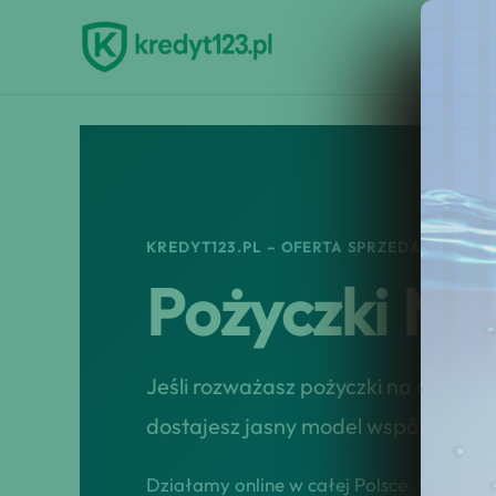
Przejdź
do
treści
KREDYT123.PL – OFERTA SPRZEDAŻOWA
Pożyczki N
Jeśli rozważasz pożyczki na dowód, 
dostajesz jasny model współpracy, r
Działamy online w całej Polsce. Skupiamy 