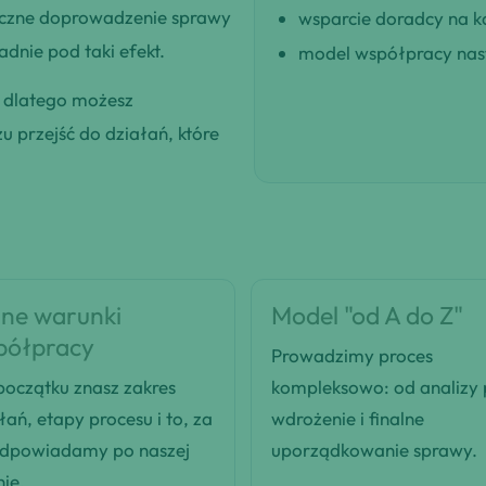
eczne doprowadzenie sprawy
wsparcie doradcy na k
dnie pod taki efekt.
model współpracy nast
, dlatego możesz
 przejść do działań, które
ne warunki
Model "od A do Z"
półpracy
Prowadzimy proces
oczątku znasz zakres
kompleksowo: od analizy
łań, etapy procesu i to, za
wdrożenie i finalne
odpowiadamy po naszej
uporządkowanie sprawy.
nie.