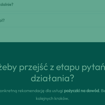
zdalnie?
pl?
eby przejść z etapu pyta
działania?
 konkretną rekomendację dla usługi
pożyczki na dowód
. B
kolejnych kroków.