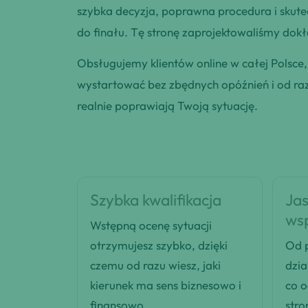
szybka decyzja, poprawna procedura i skut
do finału. Tę stronę zaprojektowaliśmy dokła
Obsługujemy klientów online w całej Polsce
wystartować bez zbędnych opóźnień i od razu
realnie poprawiają Twoją sytuację.
Szybka kwalifikacja
Jas
ws
Wstępną ocenę sytuacji
otrzymujesz szybko, dzięki
Od p
czemu od razu wiesz, jaki
dzia
kierunek ma sens biznesowo i
co 
finansowo.
stro