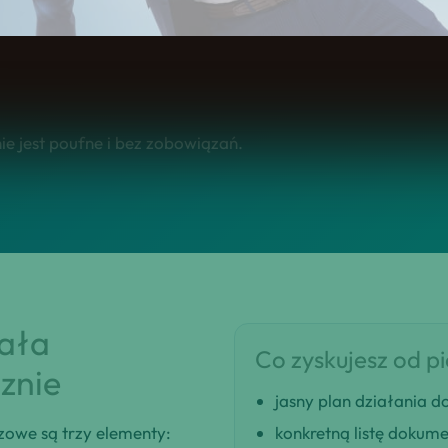
e jest poufne i bez zobowiązań.
iała
Co zyskujesz od p
znie
jasny plan działania
zowe są trzy elementy:
konkretną listę dokum