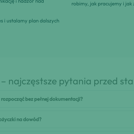
kację i nadzór nad
robimy, jak pracujemy i jak 
 i ustalamy plan dalszych
– najczęstsze pytania przed st
rozpocząć bez pełnej dokumentacji?
 pożyczki na dowód?