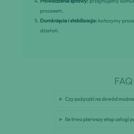
Prowadzenie sprawy:
przejmujemy komuni
procesem.
Domknięcie i stabilizacja:
kończymy proces
działań.
FAQ 
Czy pożyczki na dowód można 
Ile trwa pierwszy etap usługi