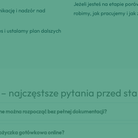
Jeżeli jesteś na etapie poró
kację i nadzór nad
robimy, jak pracujemy i jak 
 i ustalamy plan dalszych
– najczęstsze pytania przed st
ne można rozpocząć bez pełnej dokumentacji?
 pożyczka gotówkowa online?