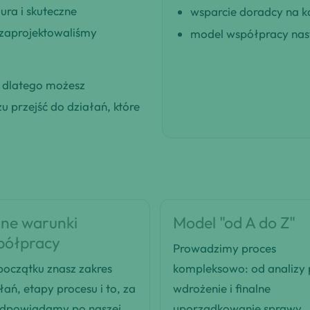
ra i skuteczne
wsparcie doradcy na k
 zaprojektowaliśmy
model współpracy nast
, dlatego możesz
 przejść do działań, które
ne warunki
Model "od A do Z"
półpracy
Prowadzimy proces
oczątku znasz zakres
kompleksowo: od analizy
łań, etapy procesu i to, za
wdrożenie i finalne
odpowiadamy po naszej
uporządkowanie sprawy.