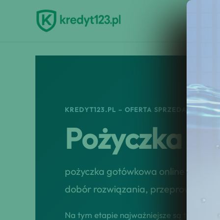
Przejdź
do
treści
KREDYT123.PL – OFERTA SPRZEDAŻOWA
Pożyczka G
pożyczka gotówkowa online to usłu
dobór rozwiązania, przeprowadzenie
Na tym etapie najważniejsze są tempo, tr