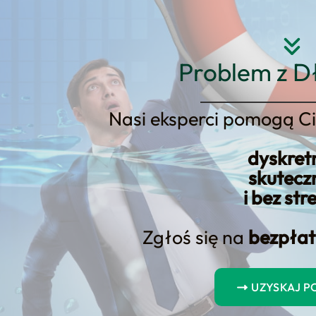
Strona główna
O nas
Usłu
Problem z D
Nasi eksperci pomogą Ci
dyskret
skutecz
otówkowa Online
i bez str
Zgłoś się na
bezpłat
ga, którą prowadzimy w modelu nastawionym na wyn
 procesu i domknięcie formalności.
UZYSKAJ 
ansparentność i bezpieczeństwo decyzji. Dlatego od począt