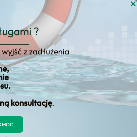
gi
Blog
Kontakt
KONSULTACJA
ługami ?
 wyjść z zadłużenia
ne,
nie
esu.
ną konsultację
.
ik: diagnoza sytuacji,
POMOC
ku dostajesz opiekę doradcy