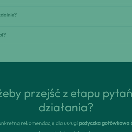
zdalnie?
pl?
eby przejść z etapu pyta
działania?
 konkretną rekomendację dla usługi
pożyczka gotówkowa o