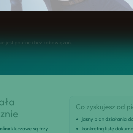
 w całej Polsce.
e jest poufne i bez zobowiązań.
iała
Co zyskujesz od p
znie
jasny plan działania
line
kluczowe są trzy
konkretną listę dokum