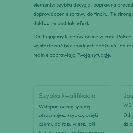
elementy: szybka decyzja, poprawna procedu
doprowadzenie sprawy do finału. Tę stronę
dokładnie pod taki efekt.
Obsługujemy klientów online w całej Polsce
wystartować bez zbędnych opóźnień i od razu
realnie poprawiają Twoją sytuację.
Szybka kwalifikacja
Jas
ws
Wstępną ocenę sytuacji
otrzymujesz szybko, dzięki
Od p
czemu od razu wiesz, jaki
dzia
kierunek ma sens biznesowo i
co 