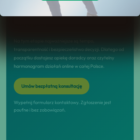
sytuacji, dobór rozwiązania,
przeprowadzenie procesu i domknięcie
formalności.
Na tym etapie najważniejsze są tempo,
transparentność i bezpieczeństwo decyzji. Dlatego od
początku dostajesz opiekę doradcy oraz czytelny
harmonogram działań online w całej Polsce.
Umów bezpłatną konsultację
Wypełnij formularz kontaktowy. Zgłoszenie jest
poufne i bez zobowiązań.