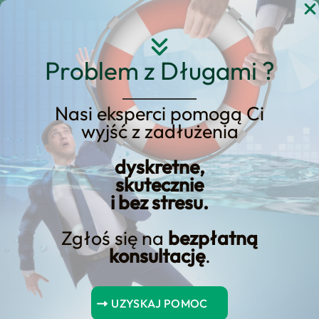
Przejdź
do
treści
Problem z Długami ?
Nasi eksperci pomogą Ci
wyjść z zadłużenia
KREDYT123.PL – OFERTA SPRZEDAŻOWA
dyskretne,
Pożyczka Dla
skutecznie
i bez stresu.
Zadłużonych Na Już
Zgłoś się na
bezpłatną
pożyczka dla zadłużonych na już to
konsultację
.
usługa, którą prowadzimy w modelu
nastawionym na wynik: diagnoza
UZYSKAJ POMOC