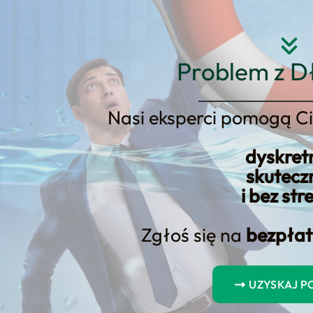
Strona główna
O nas
Usłu
Problem z D
Nasi eksperci pomogą Ci
dyskret
Co to są pożyczki payday i jak 
skutecz
i bez str
Zgłoś się na
bezpłat
UZYSKAJ 