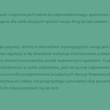
ność i wsparcie potrzebne do odpowiedzialnego spełniani
tępne dla osób chcących spłacić swoje długi przed czasem.
typu payday, istotnym elementem wymagającym uwagi jest 
 regulacji w tej dziedzinie wykazuje zróżnicowane podejśc
aby chronić konsumentów przed nadmiernymi opłatami. Ocen
kobiorców w cykle zadłużenia, jeśli nie są one odpowiedn
t kluczowe dla podejmowania świadomych decyzji finansowy
redytowymi zależy od przejrzystego ujawnienia stóp proce
 ich zobowiązaniem się do nich.