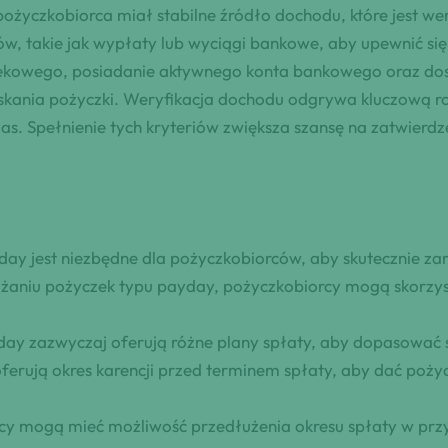
życzkobiorca miał stabilne źródło dochodu, które jest we
takie jak wypłaty lub wyciągi bankowe, aby upewnić się, 
kowego, posiadanie aktywnego konta bankowego oraz dos
kania pożyczki. Weryfikacja dochodu odgrywa kluczową ro
as. Spełnienie tych kryteriów zwiększa szansę na zatwierdz
ay jest niezbędne dla pożyczkobiorców, aby skutecznie z
żaniu pożyczek typu payday, pożyczkobiorcy mogą skorzys
ay zazwyczaj oferują różne plany spłaty, aby dopasować si
erują okres karencji przed terminem spłaty, aby dać poż
y mogą mieć możliwość przedłużenia okresu spłaty w przy