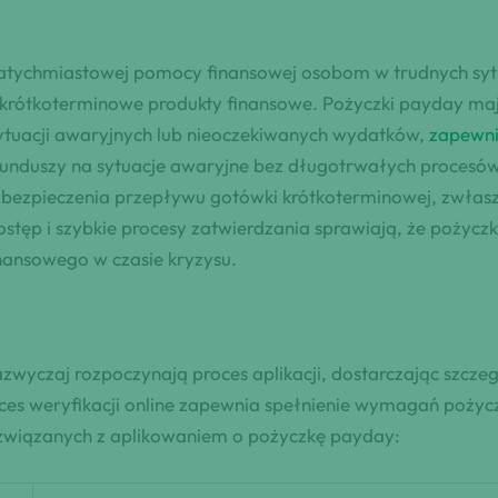
atychmiastowej pomocy finansowej osobom w trudnych syt
te krótkoterminowe produkty finansowe. Pożyczki payday m
ytuacji awaryjnych lub nieoczekiwanych wydatków,
zapewni
duszy na sytuacje awaryjne bez długotrwałych procesów c
ezpieczenia przepływu gotówki krótkoterminowej, zwłaszcz
ostęp i szybkie procesy zatwierdzania sprawiają, że pożycz
nansowego w czasie kryzysu.
zwyczaj rozpoczynają proces aplikacji, dostarczając szcze
oces weryfikacji online zapewnia spełnienie wymagań pożyc
 związanych z aplikowaniem o pożyczkę payday: