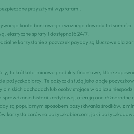
abezpieczone przyszłymi wypłatami.
ktywnego konta bankowego i ważnego dowodu tożsamości.
ą, elastyczne spłaty i dostępność 24/7.
dzialne korzystanie z pożyczek payday są kluczowe dla zar
góry, to krótkoterminowe produkty finansowe, które zapew
e pożyczkobiorcy. Te pożyczki służą jako opcje pożyczko
 o niskich dochodach lub osoby stojące w obliczu niespod
sprawdzania historii kredytowej, oferują one różnorodne
ayday są popularnym sposobem pozyskiwania środków, z mi
dków korzysta zarówno pożyczkobiorcom, jak i pożyczkodawc