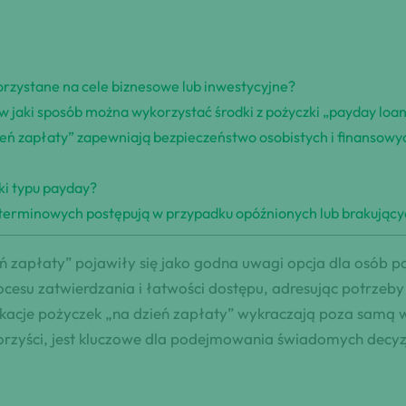
orzystane na cele biznesowe lub inwestycyjne?
, w jaki sposób można wykorzystać środki z pożyczki „payday loa
ień zapłaty” zapewniają bezpieczeństwo osobistych i finansow
zki typu payday?
terminowych postępują w przypadku opóźnionych lub brakujący
eń zapłaty” pojawiły się jako godna uwagi opcja dla osób
ocesu zatwierdzania i łatwości dostępu, adresując potrzeby
ikacje pożyczek „na dzień zapłaty” wykraczają poza samą 
orzyści, jest kluczowe dla podejmowania świadomych decyz