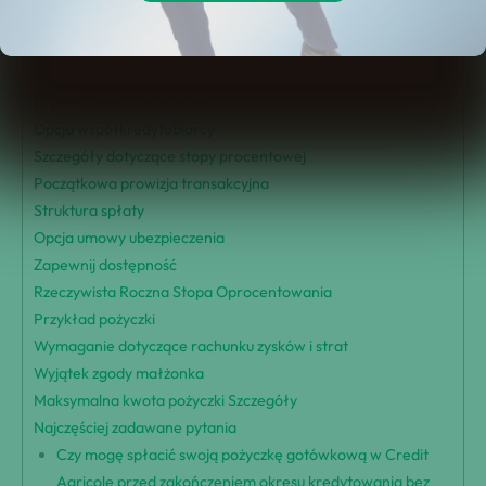
Zakres kwoty pożyczki
Opcje czasu trwania pożyczki
Metody aplikacji
Kryteria kwalifikowalności
Opcja współkredytobiorcy
Szczegóły dotyczące stopy procentowej
Początkowa prowizja transakcyjna
Struktura spłaty
Opcja umowy ubezpieczenia
Zapewnij dostępność
Rzeczywista Roczna Stopa Oprocentowania
Przykład pożyczki
Wymaganie dotyczące rachunku zysków i strat
Wyjątek zgody małżonka
Maksymalna kwota pożyczki Szczegóły
Najczęściej zadawane pytania
Czy mogę spłacić swoją pożyczkę gotówkową w Credit
Agricole przed zakończeniem okresu kredytowania bez