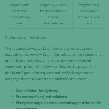
Wypełnienie
Wypełnij wniosek
Przyjazne dla
na stronie
bezpośrednio na
użytkownika i
internetowej
stronie
oszczędzające
banku
internetowej
czas
Kryteria kwalifikowalności
Wymagania dotyczące kwalifikowalności do uzyskania
pożyczki gotówkowej w Credit Agricole obejmują różnorodne
profile kredytobiorców, w tym pracowników z różnymi
umowami o pracę, emerytów, rolników, osoby prowadzące
działalność gospodarczą oraz możliwość skorzystania z
poręczycieli w celu zwiększenia zdolności kredytowej.
Ocena historii kredytowej
Proces weryfikacji zatrudnienia
Elastyczne opcje dla osób prowadzących działalność
gospodarczą