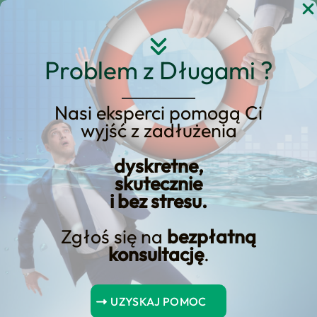
Przejdź
do
treści
Problem z Długami ?
Nasi eksperci pomogą Ci
wyjść z zadłużenia
Pożyczka gotówkowa w
Credit Agricole –
dyskretne,
skutecznie
Warunki oferty
i bez stresu.
Zgłoś się na
bezpłatną
konsultację
.
Spis Treści
UZYSKAJ POMOC
Najważniejsze wnioski