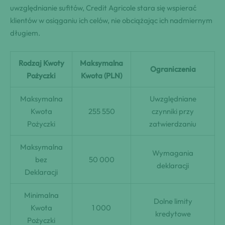
uwzględnianie sufitów, Credit Agricole stara się wspierać
klientów w osiąganiu ich celów, nie obciążając ich nadmiernym
długiem.
Rodzaj Kwoty
Maksymalna
Ograniczenia
Pożyczki
Kwota (PLN)
Maksymalna
Uwzględniane
Kwota
255 550
czynniki przy
Pożyczki
zatwierdzaniu
Maksymalna
Wymagania
bez
50 000
deklaracji
Deklaracji
Minimalna
Dolne limity
Kwota
1 000
kredytowe
Pożyczki