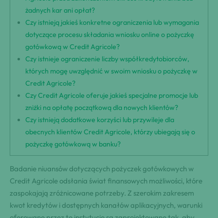
żadnych kar ani opłat?
Czy istnieją jakieś konkretne ograniczenia lub wymagania
dotyczące procesu składania wniosku online o pożyczkę
gotówkową w Credit Agricole?
Czy istnieje ograniczenie liczby współkredytobiorców,
których mogę uwzględnić w swoim wniosku o pożyczkę w
Credit Agricole?
Czy Credit Agricole oferuje jakieś specjalne promocje lub
zniżki na opłatę początkową dla nowych klientów?
Czy istnieją dodatkowe korzyści lub przywileje dla
obecnych klientów Credit Agricole, którzy ubiegają się o
pożyczkę gotówkową w banku?
Badanie niuansów dotyczących pożyczek gotówkowych w
Credit Agricole odsłania świat finansowych możliwości, które
zaspokajają zróżnicowane potrzeby. Z szerokim zakresem
kwot kredytów i dostępnych kanałów aplikacyjnych, warunki
oferowane przez tę instytucję są zaprojektowane tak, aby