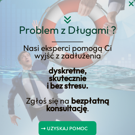
Przejdź
do
treści
Problem z Długami ?
Nasi eksperci pomogą Ci
wyjść z zadłużenia
pko sa kredyt hipoteczny
dyskretne,
umowa zlecenie
skutecznie
i bez stresu.
Zgłoś się na
bezpłatną
konsultację
.
Spis Treści
UZYSKAJ POMOC
Czy na umowie zlecenie można wziąć kredyt hipoteczny?