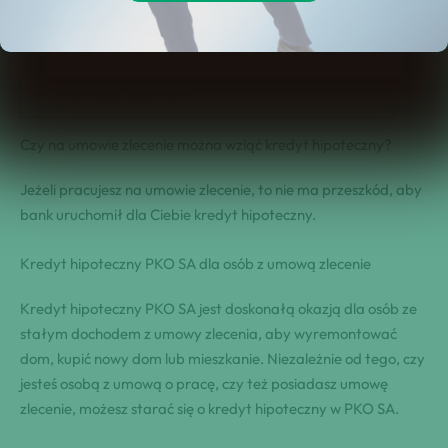
Kredyt hipoteczny PKO SA dla osób z umową zlecenie
Korzyści
Warunki uzyskania
Informacje dodatkowe
Czy na umowie zlecenie można wziąć kredyt hipoteczny?
Jeżeli pracujesz na umowie zlecenie, to nie ma przeszkód, aby
bank uruchomił dla Ciebie kredyt hipoteczny.
Kredyt hipoteczny PKO SA dla osób z umową zlecenie
Kredyt hipoteczny PKO SA jest doskonałą okazją dla osób ze
stałym dochodem z umowy zlecenia, aby wyremontować
dom, kupić nowy dom lub mieszkanie. Niezależnie od tego, czy
jesteś osobą z umową o pracę, czy też posiadasz umowę
zlecenie, możesz starać się o kredyt hipoteczny w PKO SA.