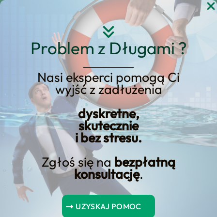
Przejdź
do
treści
Problem z Długami ?
Nasi eksperci pomogą Ci
wyjść z zadłużenia
KREDYT123.PL – OFERTA SPRZEDAŻOWA
dyskretne,
Osiągnij wymarzoną
skutecznie
i bez stresu.
nieruchomość z
Kredytem Hipotecznym
Zgłoś się na
bezpłatną
konsultację
.
od 500 zł
Jeśli rozważasz osiągnij wymarzoną
UZYSKAJ POMOC