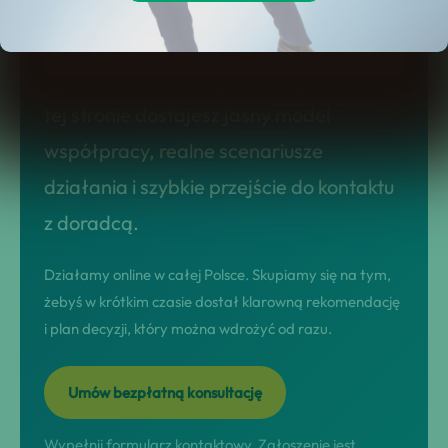
nieruchomość z kredytem hipotecznym
od 500 zł, potrzebujesz konkretnej
oferty sprzedażowej, a nie ogólników. Na
tej stronie dostajesz jasny model
współpracy, realne scenariusze
działania i szybkie przejście do kontaktu
z doradcą.
Działamy online w całej Polsce. Skupiamy się na tym,
żebyś w krótkim czasie dostał klarowną rekomendację
i plan decyzji, który można wdrożyć od razu.
Umów bezpłatną konsultację
Wypełnij formularz kontaktowy. Zgłoszenie jest