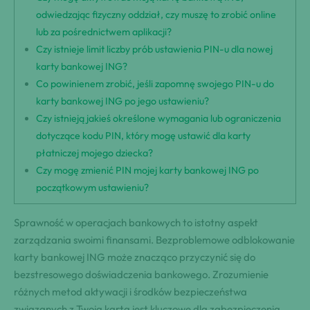
odwiedzając fizyczny oddział, czy muszę to zrobić online
lub za pośrednictwem aplikacji?
Czy istnieje limit liczby prób ustawienia PIN-u dla nowej
karty bankowej ING?
Co powinienem zrobić, jeśli zapomnę swojego PIN-u do
karty bankowej ING po jego ustawieniu?
Czy istnieją jakieś określone wymagania lub ograniczenia
dotyczące kodu PIN, który mogę ustawić dla karty
płatniczej mojego dziecka?
Czy mogę zmienić PIN mojej karty bankowej ING po
początkowym ustawieniu?
Sprawność w operacjach bankowych to istotny aspekt
zarządzania swoimi finansami. Bezproblemowe odblokowanie
karty bankowej ING może znacząco przyczynić się do
bezstresowego doświadczenia bankowego. Zrozumienie
różnych metod aktywacji i środków bezpieczeństwa
związanych z Twoją kartą jest kluczowe dla zabezpieczenia