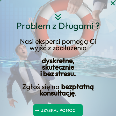
Przejdź
do
treści
Problem z Długami ?
Nasi eksperci pomogą Ci
wyjść z zadłużenia
Odblokuj swoją kartę
bankową ING bez
dyskretne,
skutecznie
problemu
i bez stresu.
Zgłoś się na
bezpłatną
konsultację
.
Spis Treści
UZYSKAJ POMOC
Podsumowanie kluczowych punktów