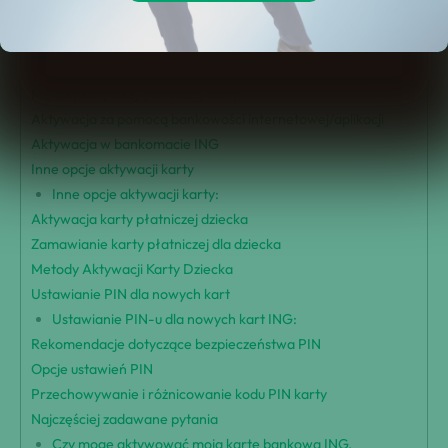
Czas dostawy karty bankowej ING
Proces aktywacji karty debetowej i kredytowej
Proces aktywacji kart debetowych i kredytowych:
Metody aktywacji pierwszej karty
Aktywacja za pomocą bankowości internetowej/aplikacji
Aktywacja w bankomacie ING
Inne opcje aktywacji karty
Inne opcje aktywacji karty:
Aktywacja karty płatniczej dziecka
Zamawianie karty płatniczej dla dziecka
Metody Aktywacji Karty Dziecka
Ustawianie PIN dla nowych kart
Ustawianie PIN-u dla nowych kart ING:
Rekomendacje dotyczące bezpieczeństwa PIN
Opcje ustawień PIN
Przechowywanie i różnicowanie kodu PIN karty
Najczęściej zadawane pytania
Czy mogę aktywować moją kartę bankową ING,