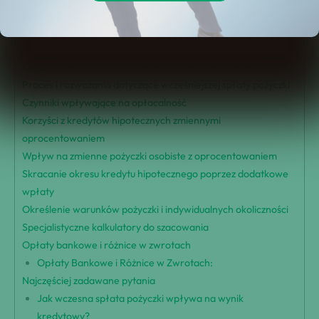
Korzyści z wcześniejszej spłaty pożyczki
Obliczanie oszczędności z wcześniejszej spłaty pożyczki
Opłaty i polityki związane z wcześniejszą spłatą pożyczki
Konsekwencje podatkowe wcześniejszej spłaty pożyczki
Proces i rozważania dotyczące wcześniejszej spłaty pożyczki
Czynniki wpływające na opłacalność
Korzyści z kredytów hipotecznych zmiennymi
oprocentowaniem
Wpływ na zmienne pożyczki osobiste z oprocentowaniem
Skracanie okresu kredytu hipotecznego poprzez dodatkowe
wpłaty
Określenie warunków pożyczki i indywidualnych okoliczności
Specjalistyczne kalkulatory do szacowania
Opłaty bankowe i różnice w zwrotach
Opłaty Bankowe i Różnice w Zwrotach:
Najczęściej zadawane pytania
Jak wczesna spłata pożyczki wpływa na wynik
kredytowy?