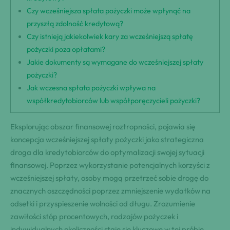
Czy wcześniejsza spłata pożyczki może wpłynąć na
przyszłą zdolność kredytową?
Czy istnieją jakiekolwiek kary za wcześniejszą spłatę
pożyczki poza opłatami?
Jakie dokumenty są wymagane do wcześniejszej spłaty
pożyczki?
Jak wczesna spłata pożyczki wpływa na
współkredytobiorców lub współporęczycieli pożyczki?
Eksplorując obszar finansowej roztropności, pojawia się
koncepcja wcześniejszej spłaty pożyczki jako strategiczna
droga dla kredytobiorców do optymalizacji swojej sytuacji
finansowej. Poprzez wykorzystanie potencjalnych korzyści z
wcześniejszej spłaty, osoby mogą przetrzeć sobie drogę do
znacznych oszczędności poprzez zmniejszenie wydatków na
odsetki i przyspieszenie wolności od długu. Zrozumienie
zawiłości stóp procentowych, rodzajów pożyczek i
indywidualnych okoliczności staje się kluczowe w tej próbie.