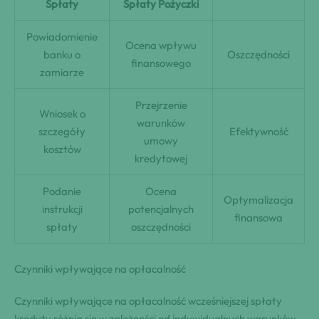
Spłaty
Spłaty Pożyczki
Powiadomienie
Ocena wpływu
banku o
Oszczędności
finansowego
zamiarze
Przejrzenie
Wniosek o
warunków
szczegóły
Efektywność
umowy
kosztów
kredytowej
Podanie
Ocena
Optymalizacja
instrukcji
potencjalnych
finansowa
spłaty
oszczędności
Czynniki wpływające na opłacalność
Czynniki wpływające na opłacalność wcześniejszej spłaty
kredytu różnią się w zależności od indywidualnych warunków