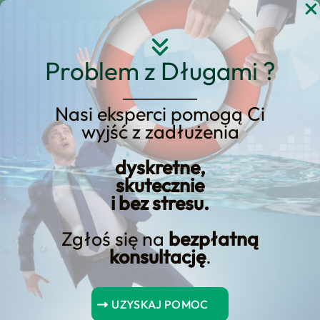
Przejdź
do
treści
Problem z Długami ?
Nasi eksperci pomogą Ci
wyjść z zadłużenia
Odblokuj oszczędności:
Korzyści z wcześniejszej
dyskretne,
skutecznie
spłaty pożyczki
i bez stresu.
Zgłoś się na
bezpłatną
konsultację
.
Spis Treści
UZYSKAJ POMOC
Wnioski kluczowe