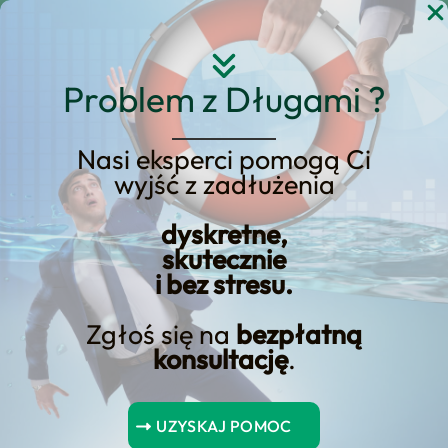
Przejdź
do
treści
Problem z Długami ?
Odblokowanie
Nasi eksperci pomogą Ci
oszczędności
wyjść z zadłużenia
kredytowych:
dyskretne,
Maksymalizacja korzyści
skutecznie
i bez stresu.
z przerw w spłacie
kredytu
Zgłoś się na
bezpłatną
konsultację
.
Spis Treści
UZYSKAJ POMOC