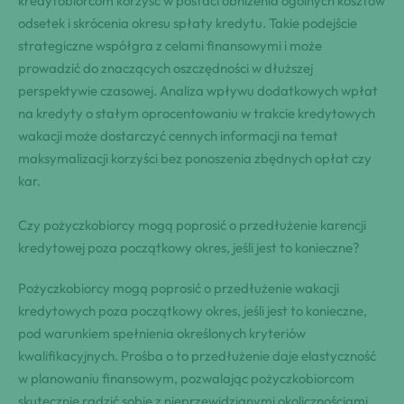
kredytobiorcom korzyść w postaci obniżenia ogólnych kosztów
odsetek i skrócenia okresu spłaty kredytu. Takie podejście
strategiczne współgra z celami finansowymi i może
prowadzić do znaczących oszczędności w dłuższej
perspektywie czasowej. Analiza wpływu dodatkowych wpłat
na kredyty o stałym oprocentowaniu w trakcie kredytowych
wakacji może dostarczyć cennych informacji na temat
maksymalizacji korzyści bez ponoszenia zbędnych opłat czy
kar.
Czy pożyczkobiorcy mogą poprosić o przedłużenie karencji
kredytowej poza początkowy okres, jeśli jest to konieczne?
Pożyczkobiorcy mogą poprosić o przedłużenie wakacji
kredytowych poza początkowy okres, jeśli jest to konieczne,
pod warunkiem spełnienia określonych kryteriów
kwalifikacyjnych. Prośba o to przedłużenie daje elastyczność
w planowaniu finansowym, pozwalając pożyczkobiorcom
skutecznie radzić sobie z nieprzewidzianymi okolicznościami.