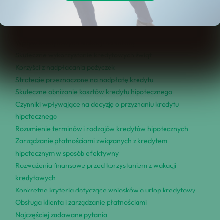
Najważniejsze wnioski
Kryteria kwalifikowalności do urlopu kredytowego
Wniosek o urlop kredytowy procedura
Wpływ kredytowych wakacji na spłatę
Skuteczne wykorzystanie kredytowych świąt
Korzyści z nadpłacania pożyczek
Strategie przeznaczone na nadpłatę kredytu
Skuteczne obniżanie kosztów kredytu hipotecznego
Czynniki wpływające na decyzję o przyznaniu kredytu
hipotecznego
Rozumienie terminów i rodzajów kredytów hipotecznych
Zarządzanie płatnościami związanych z kredytem
hipotecznym w sposób efektywny
Rozważenia finansowe przed korzystaniem z wakacji
kredytowych
Konkretne kryteria dotyczące wniosków o urlop kredytowy
Obsługa klienta i zarządzanie płatnościami
Najczęściej zadawane pytania