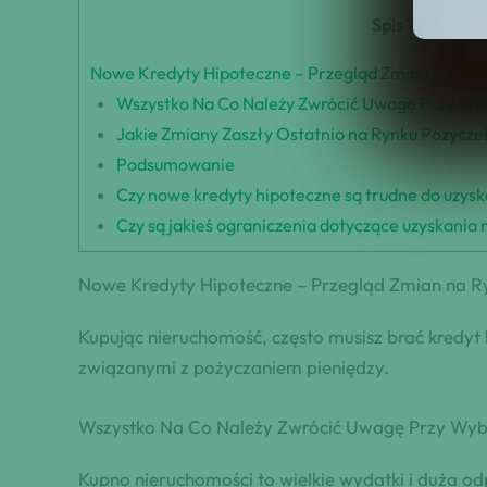
Spis Treści
Nowe Kredyty Hipoteczne – Przegląd Zmian na Ryn
Wszystko Na Co Należy Zwrócić Uwagę Przy Wyb
Jakie Zmiany Zaszły Ostatnio na Rynku Pożycze
Podsumowanie
Czy nowe kredyty hipoteczne są trudne do uzys
Czy są jakieś ograniczenia dotyczące uzyskani
Nowe Kredyty Hipoteczne – Przegląd Zmian na R
Kupując nieruchomość, często musisz brać kredyt
związanymi z pożyczaniem pieniędzy.
Wszystko Na Co Należy Zwrócić Uwagę Przy Wybi
Kupno nieruchomości to wielkie wydatki i duża od