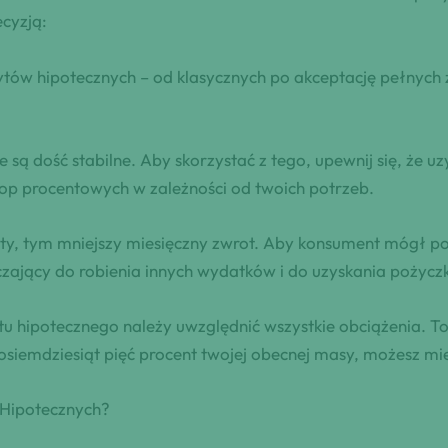
cyzją:
edytów hipotecznych – od klasycznych po akceptację pełny
 są dość stabilne. Aby skorzystać z tego, upewnij się, że uz
top procentowych w zależności od twoich potrzeb.
ty, tym mniejszy miesięczny zwrot. Aby konsument mógł po
zający do robienia innych wydatków i do uzyskania pożyczk
 hipotecznego należy uwzględnić wszystkie obciążenia. To d
siemdziesiąt pięć procent twojej obecnej masy, możesz mie
 Hipotecznych?