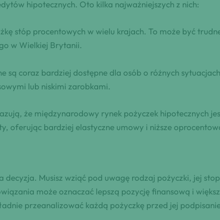
edytów hipotecznych. Oto kilka najważniejszych z nich:
 stóp procentowych w wielu krajach. To może być trudne d
go w Wielkiej Brytanii.
ne są coraz bardziej dostępne dla osób o różnych sytuacja
sowymi lub niskimi zarobkami.
ją, że międzynarodowy rynek pożyczek hipotecznych jest 
y, oferując bardziej elastyczne umowy i niższe oprocentow
 decyzja. Musisz wziąć pod uwagę rodzaj pożyczki, jej stop
wiązania może oznaczać lepszą pozycję finansową i więks
kładnie przeanalizować każdą pożyczkę przed jej podpisani