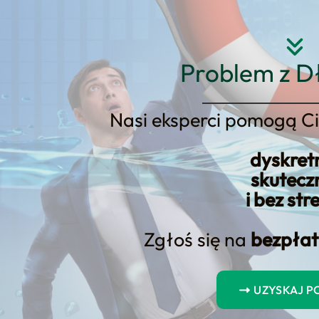
Strona główna
O nas
Usłu
Problem z D
Nasi eksperci pomogą Ci
dyskret
ty Hipoteczne – Przegląd Zmi
skutecz
i bez str
Zgłoś się na
bezpłat
UZYSKAJ 