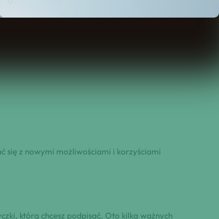
ć się z nowymi możliwościami i korzyściami
czki, którą chcesz podpisać. Oto kilka ważnych