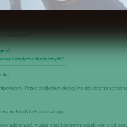
ku
ieraniu Kredytu Hipotecznego
k Hipotecznych?
kania?
a nowych kredytów hipotecznych?
ynku
 hipoteczny. Przed podjęciem decyzji należy dobrze zapozna
eraniu Kredytu Hipotecznego
powiedzialność. Musisz mieć konkretne oczekiwania od poży