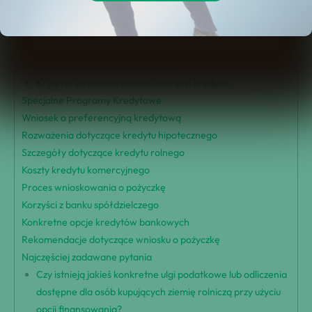
Oszczędności osobiste
Przegląd opcji kredytowych
Korzyści z kredytu preferencyjnego
Kwalifikowalność i Warunki Pożyczki
Kryteria kwalifikowalności i warunki kredytu:
Specjalne Programy Kredytowe
Wniosek o preferencyjną kredytową
Rozważenia dotyczące kredytu hipotecznego
Szczegóły dotyczące kredytu rolnego
Koszty kredytu komercyjnego
Proces wnioskowania o pożyczkę
Korzyści z banku spółdzielczego
Konkretne opcje kredytów bankowych
Rekomendacje dotyczące wniosku o pożyczkę
Najczęściej zadawane pytania
Czy istnieją jakieś konkretne ulgi podatkowe lub odliczenia
dostępne dla osób kupujących ziemię rolniczą przy użyciu
opcji finansowania?