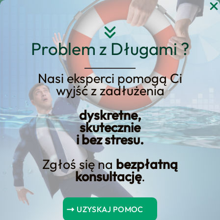
Przejdź
do
treści
Problem z Długami ?
Nasi eksperci pomogą Ci
wyjść z zadłużenia
Najlepsze opcje
finansowania zakupu
dyskretne,
skutecznie
ziemi rolnej
i bez stresu.
Zgłoś się na
bezpłatną
konsultację
.
Spis Treści
UZYSKAJ POMOC
Podsumowanie kluczowych punktów