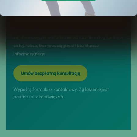
sprzedażowy: jasno pokazuje korzyści,
etapy współpracy, FAQ i konkretny CTA.
Naszym celem jest jedna rzecz: przekształcić Twoje
zainteresowanie w skuteczne wdrożenie usługi online w
całej Polsce, bez przeciągania i bez chaosu
informacyjnego.
Umów bezpłatną konsultację
Wypełnij formularz kontaktowy. Zgłoszenie jest
poufne i bez zobowiązań.