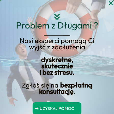
Przejdź
do
treści
Problem z Długami ?
Nasi eksperci pomogą Ci
wyjść z zadłużenia
KREDYT123.PL – OFERTA SPRZEDAŻOWA
dyskretne,
Mała Pożyczka Dla
skutecznie
i bez stresu.
Zadłużonych
Zgłoś się na
bezpłatną
Szukasz rozwiązania typu mała pożyczka
konsultację
.
dla zadłużonych? Ta podstrona została
przebudowana jako landing
UZYSKAJ POMOC