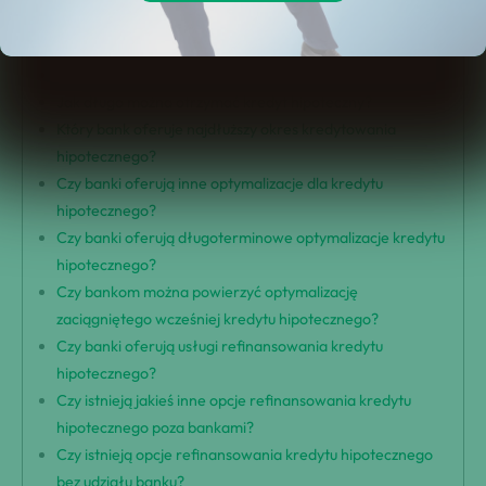
Jaki jest maksymalny wiek dla kredytu hipotecznego?
Czy istnieją wyjątki od tej zasady?
Podsumowanie
Jak długo można otrzymać kredyt hipoteczny?
Który bank oferuje najdłuższy okres kredytowania
hipotecznego?
Czy banki oferują inne optymalizacje dla kredytu
hipotecznego?
Czy banki oferują długoterminowe optymalizacje kredytu
hipotecznego?
Czy bankom można powierzyć optymalizację
zaciągniętego wcześniej kredytu hipotecznego?
Czy banki oferują usługi refinansowania kredytu
hipotecznego?
Czy istnieją jakieś inne opcje refinansowania kredytu
hipotecznego poza bankami?
Czy istnieją opcje refinansowania kredytu hipotecznego
bez udziału banku?