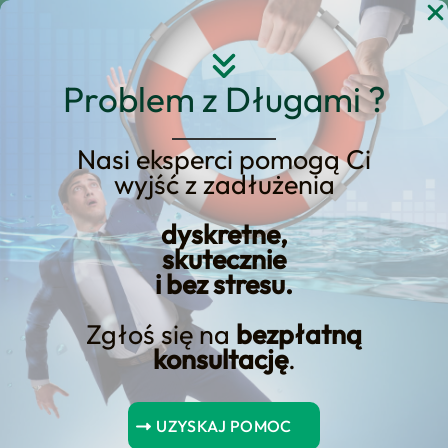
Przejdź
do
treści
Problem z Długami ?
Nasi eksperci pomogą Ci
wyjść z zadłużenia
Maksymalny Wiek dla
dyskretne,
Kredytu Hipotecznego
skutecznie
i bez stresu.
Zgłoś się na
bezpłatną
konsultację
.
Spis Treści
UZYSKAJ POMOC
Maksymalny Wiek dla Kredytu Hipotecznego