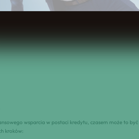
!
nsowego wsparcia w postaci kredytu, czasem może to być tr
ch kroków: