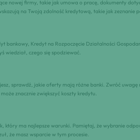
ące nowej firmy, takie jak umowa o pracę, dokumenty doty
skazują na Twoją zdolność kredytową, takie jak zeznanie p
dyt bankowy, Kredyt na Rozpoczęcie Działalności Gospodar
yś wiedział, czego się spodziewać.
dujesz, sprawdź, jakie oferty mają różne banki. Zwróć uwagę 
a może znacznie zwiększyć koszty kredytu.
bank, który ma najlepsze warunki. Pamiętaj, że wybranie od
czuł, że masz wsparcie w tym procesie.