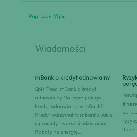
←
Poprzedni Wpis
Wiadomości
mBank a kredyt odnawialny
Ryzyk
porę
Spis Treści mBank a kredyt
Nawig
odnawialny Na czym polega
finan
kredyt odnawialny w mBank?
poręc
Kredyt odnawialny mBanku, jakie
ryzyka
są zasady i warunki udzielania:
dlacze
Rabaty na energię…