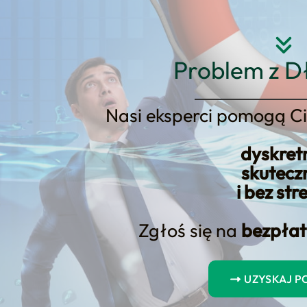
Strona główna
O nas
Usłu
Problem z D
Nasi eksperci pomogą Ci
dyskret
Kroku: Kredyt dla Nowo Powstał
skutecz
i bez str
Zgłoś się na
bezpłat
UZYSKAJ 