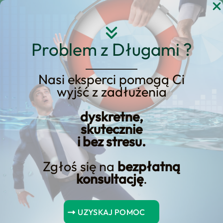
Przejdź
do
treści
Problem z Długami ?
Nasi eksperci pomogą Ci
wyjść z zadłużenia
kredyty ze stałym
oprocentowaniem w
dyskretne,
skutecznie
europie
i bez stresu.
Zgłoś się na
bezpłatną
konsultację
.
Spis Treści
UZYSKAJ POMOC
Kredyty ze stałym oprocentowaniem w Europie