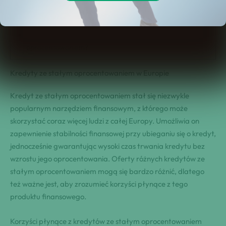
Korzyści płynące z kredytów ze stałym oprocentowaniem
Strefy Euro i kredyty ze stałym oprocentowaniem
Jak wybrać najlepszy kredyt ze stałym
oprocentowaniem?
Kredyty ze stałym oprocentowaniem w Europie
Kredyt ze stałym oprocentowaniem stał się niezwykle
popularnym narzędziem finansowym, z którego może
skorzystać coraz więcej ludzi z całej Europy. Umożliwia on
zapewnienie stabilności finansowej przy ubieganiu się o kredyt,
jednocześnie gwarantując wysoki czas trwania kredytu bez
wzrostu jego oprocentowania. Oferty różnych kredytów ze
stałym oprocentowaniem mogą się bardzo różnić, dlatego
też ważne jest, aby zrozumieć korzyści płynące z tego
produktu finansowego.
Korzyści płynące z kredytów ze stałym oprocentowaniem