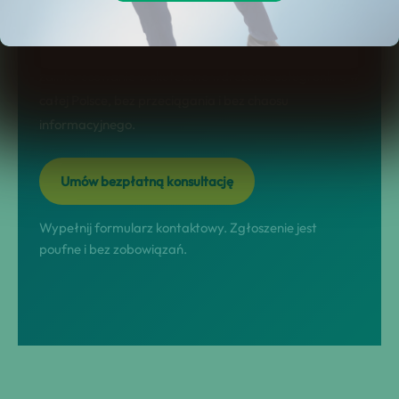
etapy współpracy, FAQ i konkretny CTA.
Naszym celem jest jedna rzecz: przekształcić Twoje
zainteresowanie w skuteczne wdrożenie usługi online w
całej Polsce, bez przeciągania i bez chaosu
informacyjnego.
Umów bezpłatną konsultację
Wypełnij formularz kontaktowy. Zgłoszenie jest
poufne i bez zobowiązań.