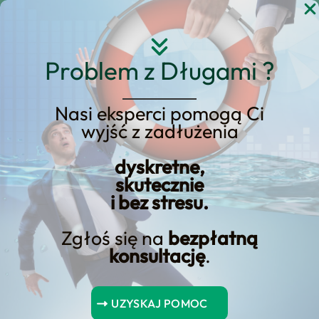
Przejdź
do
treści
Problem z Długami ?
Nasi eksperci pomogą Ci
wyjść z zadłużenia
KREDYT123.PL – OFERTA SPRZEDAŻOWA
dyskretne,
kredyty ze stałą stopą
skutecznie
i bez stresu.
Szukasz rozwiązania typu kredyty ze
Zgłoś się na
bezpłatną
stałą stopą? Ta podstrona została
konsultację
.
przebudowana jako landing
sprzedażowy: jasno pokazuje korzyści,
UZYSKAJ POMOC