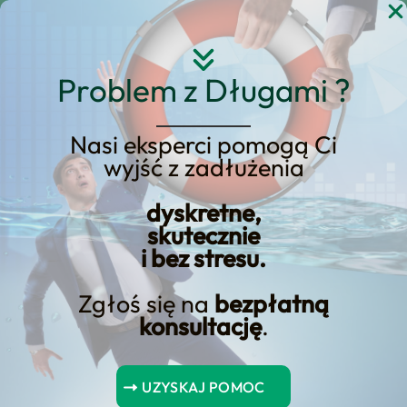
Przejdź
do
treści
Problem z Długami ?
Nasi eksperci pomogą Ci
wyjść z zadłużenia
KREDYT123.PL – OFERTA SPRZEDAŻOWA
dyskretne,
Kredyt w Markach:
skutecznie
i bez stresu.
Sprawdź Naszą Ofertę!
Zgłoś się na
bezpłatną
Szukasz rozwiązania typu kredyt w
konsultację
.
markach: sprawdź naszą ofertę!? Ta
podstrona została przebudowana jako
UZYSKAJ POMOC