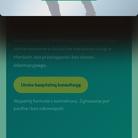
landing sprzedażowy: jasno pokazuje
korzyści, etapy współpracy, FAQ i
konkretny CTA.
Naszym celem jest jedna rzecz: przekształcić Twoje
zainteresowanie w skuteczne wdrożenie usługi w
Markach, bez przeciągania i bez chaosu
informacyjnego.
Umów bezpłatną konsultację
Wypełnij formularz kontaktowy. Zgłoszenie jest
poufne i bez zobowiązań.