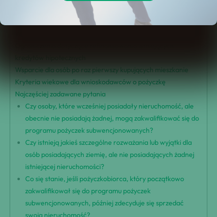
Wymagania kwalifikacyjne do otrzymania pożyczki
subwencjonowanej
Wpływ posiadania nieruchomości na zdolność kredytową
Ograniczenia dotyczące refinansowania istniejących
kredytów hipotecznych
Wsparcie dla osób po raz pierwszy kupujących mieszkanie
Kryteria wiekowe dla wnioskodawców o pożyczkę
Najczęściej zadawane pytania
Czy osoby, które wcześniej posiadały nieruchomość, ale
obecnie nie posiadają żadnej, mogą zakwalifikować się do
programu pożyczek subwencjonowanych?
Czy istnieją jakieś szczególne rozważania lub wyjątki dla
osób posiadających ziemię, ale nie posiadających żadnej
istniejącej nieruchomości?
Co się stanie, jeśli pożyczkobiorca, który początkowo
zakwalifikował się do programu pożyczek
subwencjonowanych, później zdecyduje się sprzedać
swoją nieruchomość?