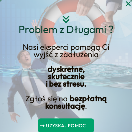
Przejdź
do
treści
Problem z Długami ?
Nasi eksperci pomogą Ci
wyjść z zadłużenia
Kredyt hipoteczny w
wysokości 2 procent –
dyskretne,
skutecznie
kluczowe informacje
i bez stresu.
Zgłoś się na
bezpłatną
konsultację
.
Spis Treści
UZYSKAJ POMOC
Podsumowanie kluczowych punktów