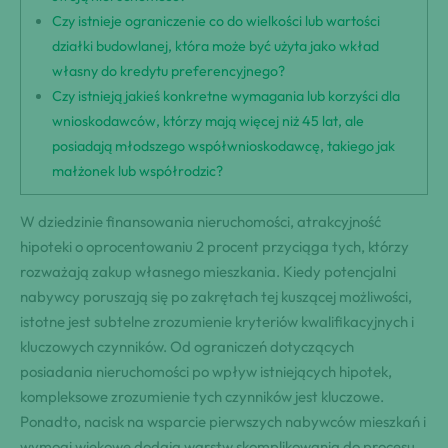
Czy istnieje ograniczenie co do wielkości lub wartości
działki budowlanej, która może być użyta jako wkład
własny do kredytu preferencyjnego?
Czy istnieją jakieś konkretne wymagania lub korzyści dla
wnioskodawców, którzy mają więcej niż 45 lat, ale
posiadają młodszego współwnioskodawcę, takiego jak
małżonek lub współrodzic?
W dziedzinie finansowania nieruchomości, atrakcyjność
hipoteki o oprocentowaniu 2 procent przyciąga tych, którzy
rozważają zakup własnego mieszkania. Kiedy potencjalni
nabywcy poruszają się po zakrętach tej kuszącej możliwości,
istotne jest subtelne zrozumienie kryteriów kwalifikacyjnych i
kluczowych czynników. Od ograniczeń dotyczących
posiadania nieruchomości po wpływ istniejących hipotek,
kompleksowe zrozumienie tych czynników jest kluczowe.
Ponadto, nacisk na wsparcie pierwszych nabywców mieszkań i
wymogi wiekowe dodają warstw skomplikowania do procesu.