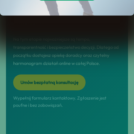
sytuacji, dobór rozwiązania,
przeprowadzenie procesu i domknięcie
formalności.
Na tym etapie najważniejsze są tempo,
transparentność i bezpieczeństwo decyzji. Dlatego od
początku dostajesz opiekę doradcy oraz czytelny
harmonogram działań online w całej Polsce.
Umów bezpłatną konsultację
Wypełnij formularz kontaktowy. Zgłoszenie jest
poufne i bez zobowiązań.