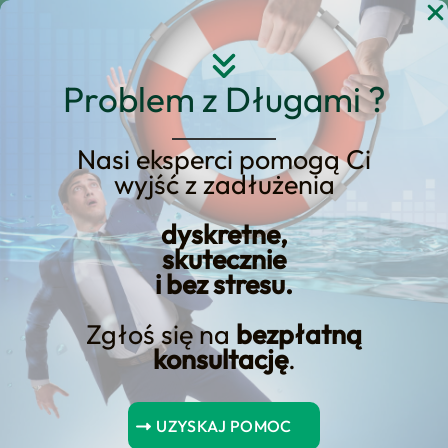
Przejdź
do
treści
Problem z Długami ?
Nasi eksperci pomogą Ci
wyjść z zadłużenia
KREDYT123.PL – OFERTA SPRZEDAŻOWA
dyskretne,
Kredyt Gotówkowy
skutecznie
i bez stresu.
Przez Internet
Zgłoś się na
bezpłatną
kredyt gotówkowy przez internet to
konsultację
.
usługa, którą prowadzimy w modelu
nastawionym na wynik: diagnoza
UZYSKAJ POMOC