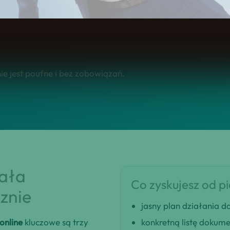
 w całej Polsce.
e jest poufne i bez zobowiązań.
iała
Co zyskujesz od p
znie
jasny plan działania
online
kluczowe są trzy
konkretną listę dokum