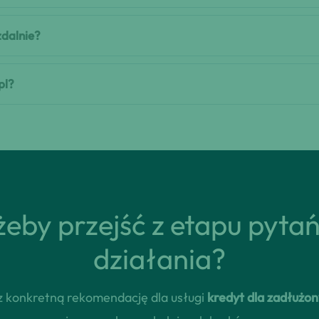
zdalnie?
pl?
eby przejść z etapu pyta
działania?
erz konkretną rekomendację dla usługi
kredyt dla zadłużon