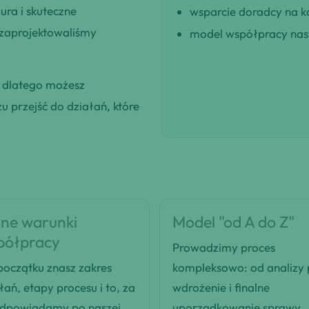
ra i skuteczne
wsparcie doradcy na k
 zaprojektowaliśmy
model współpracy nast
, dlatego możesz
 przejść do działań, które
ne warunki
Model "od A do Z"
półpracy
Prowadzimy proces
oczątku znasz zakres
kompleksowo: od analizy
łań, etapy procesu i to, za
wdrożenie i finalne
odpowiadamy po naszej
uporządkowanie sprawy.