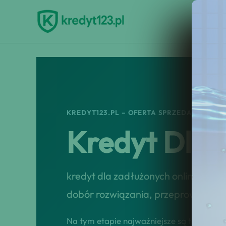
Przejdź
do
treści
KREDYT123.PL – OFERTA SPRZEDAŻOWA
Kredyt Dla 
kredyt dla zadłużonych online to u
dobór rozwiązania, przeprowadzenie
Na tym etapie najważniejsze są tempo, tr