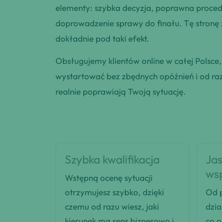
elementy: szybka decyzja, poprawna procedu
doprowadzenie sprawy do finału. Tę stronę
dokładnie pod taki efekt.
Obsługujemy klientów online w całej Polsce
wystartować bez zbędnych opóźnień i od razu
realnie poprawiają Twoją sytuację.
Szybka kwalifikacja
Jas
ws
Wstępną ocenę sytuacji
otrzymujesz szybko, dzięki
Od p
czemu od razu wiesz, jaki
dzia
kierunek ma sens biznesowo i
co 