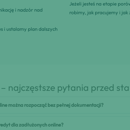
Jeżeli jesteś na etapie poró
kację i nadzór nad
robimy, jak pracujemy i jak 
 i ustalamy plan dalszych
– najczęstsze pytania przed st
line można rozpocząć bez pełnej dokumentacji?
kredyt dla zadłużonych online?