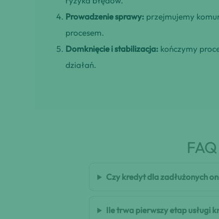
ryzyka błędów.
Prowadzenie sprawy:
przejmujemy komuni
procesem.
Domknięcie i stabilizacja:
kończymy proces
działań.
FAQ 
Czy kredyt dla zadłużonych on
Ile trwa pierwszy etap usługi 