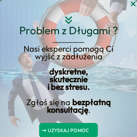
Przejdź
do
treści
Problem z Długami ?
Nasi eksperci pomogą Ci
wyjść z zadłużenia
Koszt budowy domu – Ile
dyskretne,
kosztuje budowa domu?
skutecznie
i bez stresu.
Zgłoś się na
bezpłatną
konsultację
.
Spis Treści
UZYSKAJ POMOC
Podsumowanie kluczowych punktów