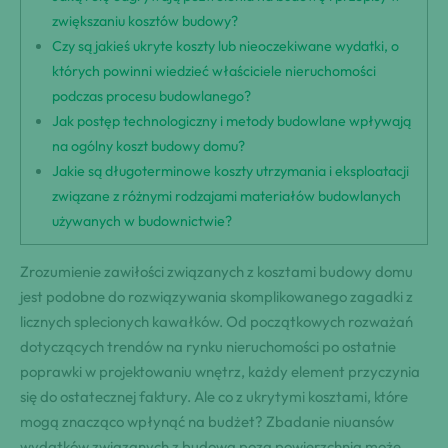
zwiększaniu kosztów budowy?
Czy są jakieś ukryte koszty lub nieoczekiwane wydatki, o
których powinni wiedzieć właściciele nieruchomości
podczas procesu budowlanego?
Jak postęp technologiczny i metody budowlane wpływają
na ogólny koszt budowy domu?
Jakie są długoterminowe koszty utrzymania i eksploatacji
związane z różnymi rodzajami materiałów budowlanych
używanych w budownictwie?
Zrozumienie zawiłości związanych z kosztami budowy domu
jest podobne do rozwiązywania skomplikowanego zagadki z
licznych splecionych kawałków. Od początkowych rozważań
dotyczących trendów na rynku nieruchomości po ostatnie
poprawki w projektowaniu wnętrz, każdy element przyczynia
się do ostatecznej faktury. Ale co z ukrytymi kosztami, które
mogą znacząco wpłynąć na budżet? Zbadanie niuansów
wydatków związanych z budową poza powierzchnią może