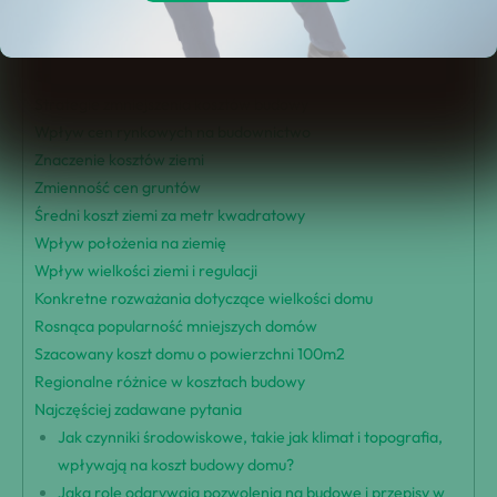
Trendy na rynku nieruchomości i koszty budowy
Czynniki wpływające na koszty budowy
Średni koszt za metr kwadratowy
Strategie zmniejszenia kosztów budowy
Wpływ cen rynkowych na budownictwo
Znaczenie kosztów ziemi
Zmienność cen gruntów
Średni koszt ziemi za metr kwadratowy
Wpływ położenia na ziemię
Wpływ wielkości ziemi i regulacji
Konkretne rozważania dotyczące wielkości domu
Rosnąca popularność mniejszych domów
Szacowany koszt domu o powierzchni 100m2
Regionalne różnice w kosztach budowy
Najczęściej zadawane pytania
Jak czynniki środowiskowe, takie jak klimat i topografia,
wpływają na koszt budowy domu?
Jaką rolę odgrywają pozwolenia na budowę i przepisy w