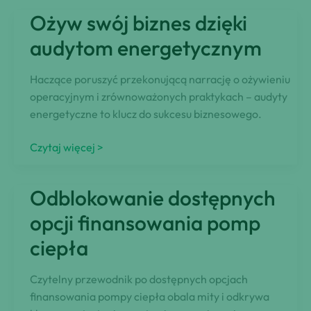
Efektywne
Ożyw swój biznes dzięki
kontrolowanie
zużycia
audytom energetycznym
energii
Haczące poruszyć przekonującą narrację o ożywieniu
operacyjnym i zrównoważonych praktykach – audyty
energetyczne to klucz do sukcesu biznesowego.
Ożyw
Czytaj więcej >
swój
biznes
Odblokowanie dostępnych
dzięki
audytom
opcji finansowania pomp
energetycznym
ciepła
Czytelny przewodnik po dostępnych opcjach
finansowania pompy ciepła obala mity i odkrywa