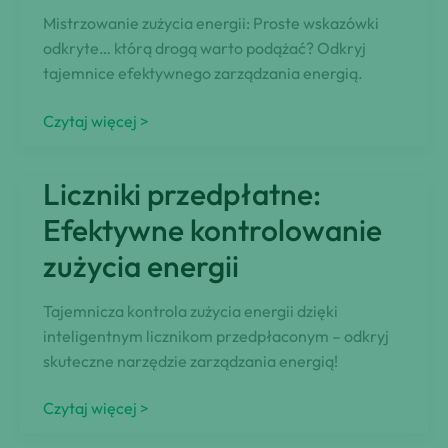
Mistrzowanie zużycia energii: Proste wskazówki
odkryte… którą drogą warto podążać? Odkryj
tajemnice efektywnego zarządzania energią.
Opanowanie
Czytaj więcej >
zużycia
energii:
Liczniki przedpłatne:
łatwe
wskazówki
Efektywne kontrolowanie
ujawnione
zużycia energii
Tajemnicza kontrola zużycia energii dzięki
inteligentnym licznikom przedpłaconym – odkryj
skuteczne narzędzie zarządzania energią!
Liczniki
Czytaj więcej >
przedpłatne: