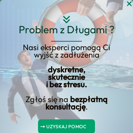
Przejdź
do
treści
Problem z Długami ?
Nasi eksperci pomogą Ci
Strona główna
Blog Kredyt123.pl
wyjść z zadłużenia
zarządzanie energią
dyskretne,
skutecznie
i bez stresu.
Odkryj korzyści związane z
taryfą energetyczną G11
Zgłoś się na
bezpłatną
konsultację
.
Korzyści oferowane przez taryfę energetyczną G11
zachęcają do dalszego odkrywania szczegółów jej
UZYSKAJ POMOC
zalet dla konsumentów.