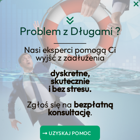
Przejdź
do
treści
Problem z Długami ?
Nasi eksperci pomogą Ci
Strona główna
Blog Kredyt123.pl
wyjść z zadłużenia
przepisy 2024
dyskretne,
skutecznie
i bez stresu.
Limity płatności
gotówkowych w 2024 roku.
Zgłoś się na
bezpłatną
konsultację
.
Ograniczenia nadal
obowiązują
UZYSKAJ POMOC