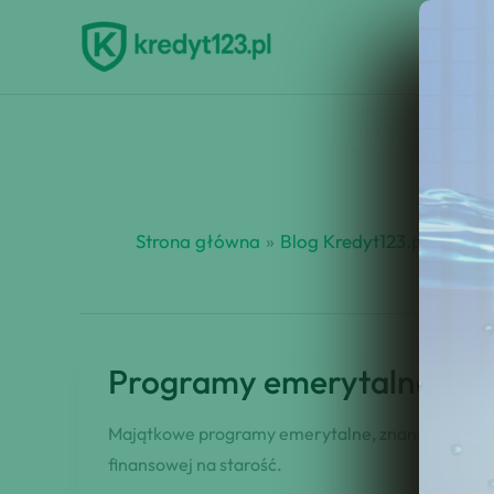
Przejdź
do
treści
Strona główna
Blog Kredyt123.pl
prac
Programy emerytalne dla 
Majątkowe programy emerytalne, znane jako EPP,
finansowej na starość.