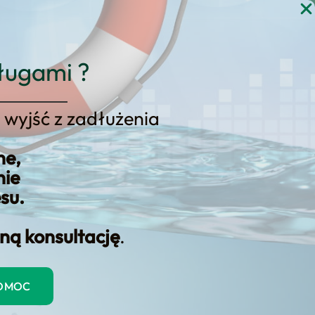
gi
Blog
Kontakt
KONSULTACJA
ługami ?
 wyjść z zadłużenia
ne,
nie
esu.
ną konsultację
.
 zapewniając kompleksowe podejście do stabilności
POMOC