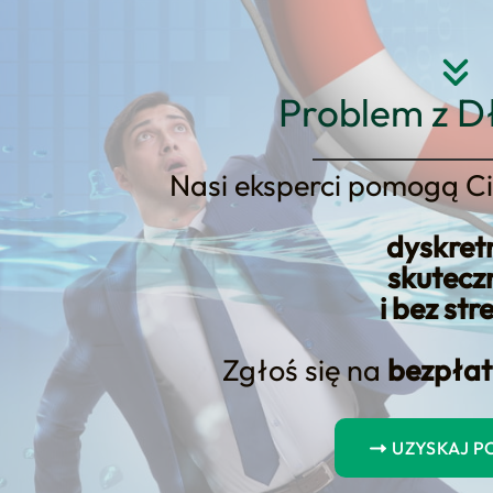
Strona główna
O nas
Usłu
Problem z D
Nasi eksperci pomogą Ci
dyskret
ownicy
skutecz
i bez str
Zgłoś się na
bezpłat
pracowników: Co to jest EPP?
 stanowią istotny element planowania emerytalnego w Polsce,
UZYSKAJ 