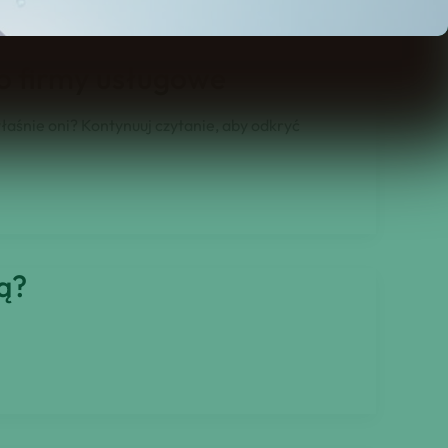
to firmy usługowe
aśnie oni? Kontynuuj czytanie, aby odkryć
ą?