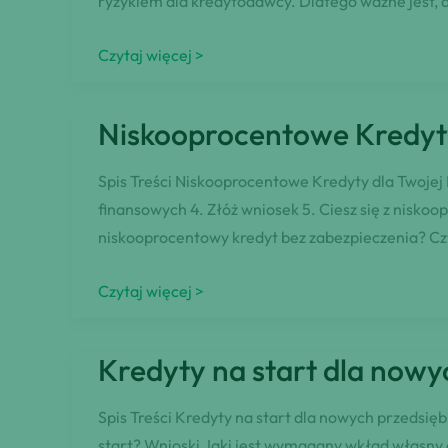
ryzykiem dla kredytodawcy. Dlatego ważne jest, a
kredyty
Czytaj więcej >
firmowe
kalkulator
Niskooprocentowe Kredyty 
Spis Treści Niskooprocentowe Kredyty dla Twojej 
finansowych 4. Złóż wniosek 5. Ciesz się z nis
niskooprocentowy kredyt bez zabezpieczenia? Cz
Niskooprocentowe
Czytaj więcej >
Kredyty
dla
Kredyty na start dla nowy
Twojej
Firmy
Spis Treści Kredyty na start dla nowych przedsię
–
start? Wnioski Jaki jest wymagany wkład własny d