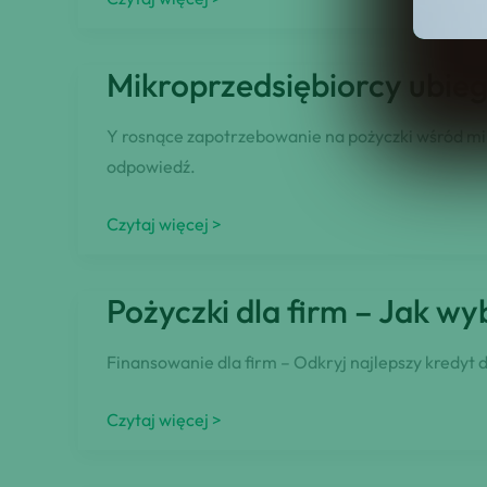
się
i
Mikroprzedsiębiorcy ubiega
kredyt
inwestycyjny
Y rosnące zapotrzebowanie na pożyczki wśród mi
–
odpowiedź.
pożyczki
dla
Mikroprzedsiębiorcy
Czytaj więcej >
firm
ubiegają
się
Pożyczki dla firm – Jak w
o
pożyczki.
Finansowanie dla firm – Odkryj najlepszy kredyt d
Najczęściej
są
Pożyczki
Czytaj więcej >
to
dla
firmy
firm