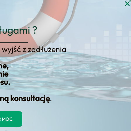
gi
Blog
Kontakt
KONSULTACJA
ługami ?
 wyjść z zadłużenia
ne,
nie
esu.
ną konsultację
.
POMOC