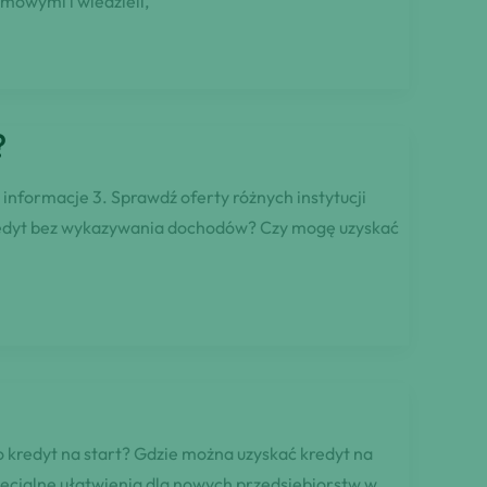
mowymi i wiedzieli,
?
informacje 3. Sprawdź oferty różnych instytucji
kredyt bez wykazywania dochodów? Czy mogę uzyskać
o kredyt na start? Gdzie można uzyskać kredyt na
pecjalne ułatwienia dla nowych przedsiębiorstw w