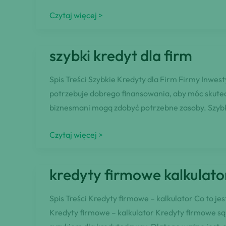
dla
Dlaczego
Czytaj więcej >
właścicieli
wybrać
najlepsze
szybki kredyt dla firm
miejsce
na
Spis Treści Szybkie Kredyty dla Firm Firmy Inwes
rynku
potrzebuje dobrego finansowania, aby móc skutecz
małych
biznesmani mogą zdobyć potrzebne zasoby. Szybki
pożyczek
dla
szybki
Czytaj więcej >
firm?
kredyt
dla
kredyty firmowe kalkulato
firm
Spis Treści Kredyty firmowe – kalkulator Co to j
Kredyty firmowe – kalkulator Kredyty firmowe są