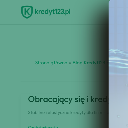
Przejdź
do
treści
Strona główna
Blog Kredyt123.pl
pożyc
Obracający się i kredyt in
Stabilne i elastyczne kredyty dla firm – odkryj, 
Obracający
Czytaj więcej >