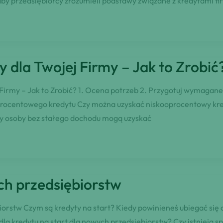
by przedsiębiorcy zrozumieli podstawy związane z kredytami fir
dla Twojej Firmy – Jak to Zrobić
Firmy – Jak to Zrobić? 1. Ocena potrzeb 2. Przygotuj wymagane 
kooprocentowego kredytu Czy można uzyskać niskooprocentowy 
y osoby bez stałego dochodu mogą uzyskać
ch przedsiębiorstw
biorstw Czym są kredyty na start? Kiedy powinieneś ubiegać się 
la kredytu na start dla nowych przedsiębiorstw? Czy istnieją s