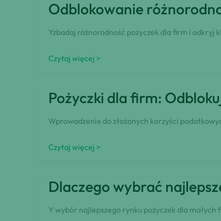
Odblokowanie różnorodnoś
usługowe
–
Jak
Yzbadaj różnorodność pożyczek dla firm i odkryj
wybrać
najlepszą
Odblokowanie
Czytaj więcej >
pożyczkę
różnorodności
biznesową?
pożyczek
Pożyczki dla firm: Odbloku
dla
firm
Wprowadzenie do złożonych korzyści podatkowych 
Pożyczki
Czytaj więcej >
dla
firm:
Dlaczego wybrać najlepsze
Odblokuj
korzyści
Y wybór najlepszego rynku pożyczek dla małych f
podatkowe