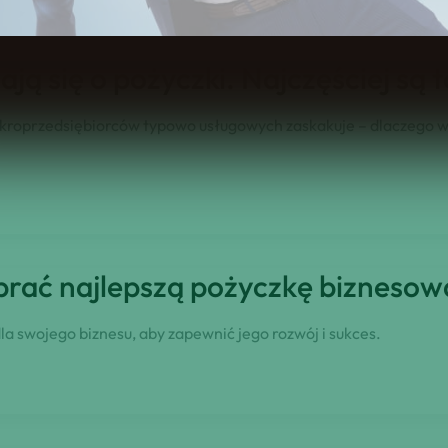
ją się o pożyczki. Najczęściej są 
kroprzedsiębiorców typowo usługowych zaskakuje – dlaczego wł
ybrać najlepszą pożyczkę biznesow
la swojego biznesu, aby zapewnić jego rozwój i sukces.