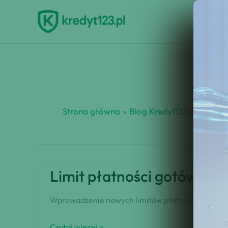
Przejdź
do
treści
Strona główna
Blog Kredyt123.pl
limit
Limit płatności gotówkow
Wprowadzenie nowych limitów płatności gotówką w
Limit
Czytaj więcej >