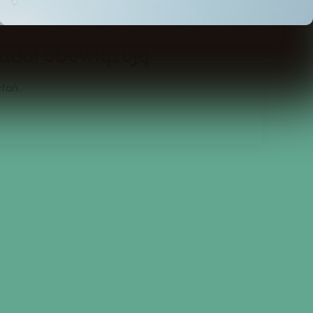
adal obowiązują
ytań.