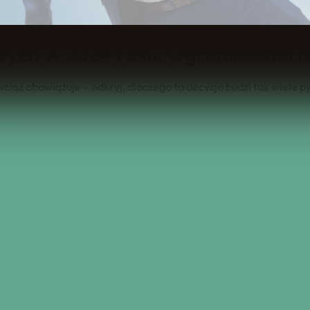
wych w 2024 roku. Ograniczenia n
iąż obowiązuje – odkryj, dlaczego ta decyzja budzi tak wiele p