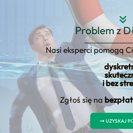
Strona główna
O nas
Usłu
Problem z D
Nasi eksperci pomogą Ci
dyskret
sowanie startupów
skutecz
i bez str
Zgłoś się na
bezpłat
ie dla początkujących przedsiębi
iznesu? Odkryj, co oferują inkubatory biznesu dla początkując
UZYSKAJ 