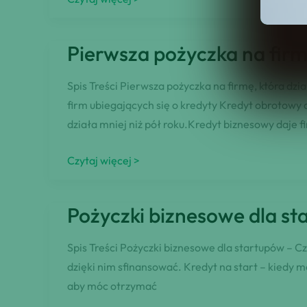
Biznesu:
Wsparcie
Pierwsza pożyczka na firmę
dla
początkujących
Spis Treści Pierwsza pożyczka na firmę, która dz
przedsiębiorców
firm ubiegających się o kredyty Kredyt obrotowy 
działa mniej niż pół roku.Kredyt biznesowy daje 
Pierwsza
Czytaj więcej >
pożyczka
na
Pożyczki biznesowe dla st
firmę,
która
Spis Treści Pożyczki biznesowe dla startupów – Cz
działa
dzięki nim sfinansować. Kredyt na start – kiedy 
mniej
aby móc otrzymać
niż