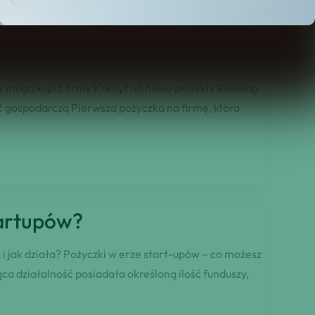
ty mogą kupić firmy Kredyt na nowe projekty Ranking
ć gospodarczą Pierwsza pożyczka na firmę, która
tartupów?
 i jak działa? Pożyczki w erze start-upów – co możesz
ca działalność posiadała określoną ilość funduszy,