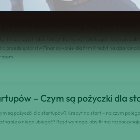
, która działa mniej niż pół roku.
iała mniej niż pół roku. Kredyt bankowy? Dla kogo? Jakie produk
dla przedsiębiorstw Finansowanie dla firm Kredyt na działalnoś
firmom
artupów – Czym są pożyczki dla s
ym są pożyczki dla startupów? Kredyt na start – na czym polega
można się o niego ubiegać? Rząd wymaga, aby firma rozpoczynają