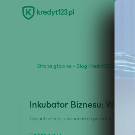
Przejdź
do
treści
Strona główna
Blog Kredyt123.pl
finan
Inkubator Biznesu: Wsparc
Czy potrzebujesz wsparcia na początku swojego b
Inkubator
Czytaj więcej >