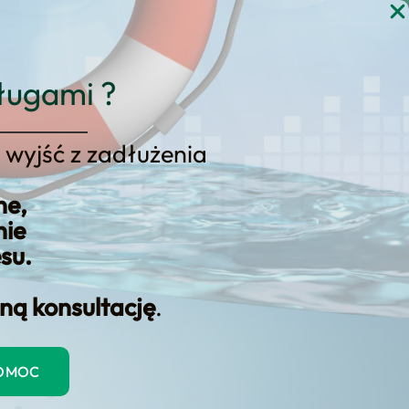
gi
Blog
Kontakt
KONSULTACJA
ługami ?
 wyjść z zadłużenia
ne,
nie
esu.
ną konsultację
.
orców
ych przedsiębiorców…
POMOC