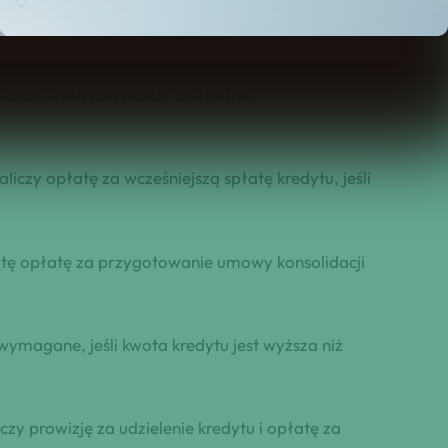
 kilka kredytów i chcą je połączyć w jeden, aby
olidacji kredytów należy dokładnie
iczy opłatę za wcześniejszą spłatę kredytu, jeśli
tę opłatę za przygotowanie umowy konsolidacji
magane, jeśli kwota kredytu jest wyższa niż
y prowizję za udzielenie kredytu i opłatę za