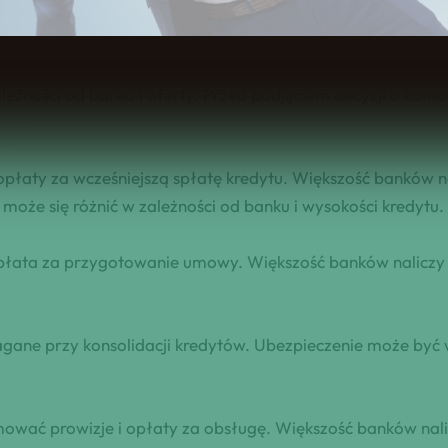
edytów w jeden. Może być to opłacalne dla osób, które mają
leżności od banku i oferty. Przed podjęciem decyzji o kons
płaty za wcześniejszą spłatę kredytu. Większość banków nal
może się różnić w zależności od banku i wysokości kredytu.
płata za przygotowanie umowy. Większość banków naliczy 
ne przy konsolidacji kredytów. Ubezpieczenie może być wy
wać prowizje i opłaty za obsługę. Większość banków nalicz