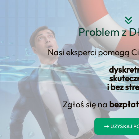
Strona główna
O nas
Usłu
Problem z D
Nasi eksperci pomogą Ci
dyskret
ie są koszty konsolidacji kredy
skutecz
i bez str
Zgłoś się na
bezpłat
UZYSKAJ 