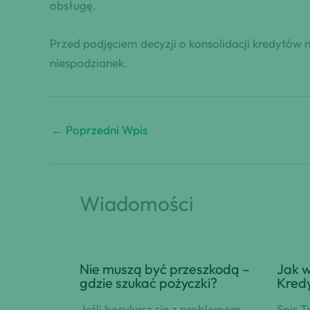
obsługę.
Przed podjęciem decyzji o konsolidacji kredytów
niespodzianek.
←
Poprzedni Wpis
Wiadomości
Nie muszą być przeszkodą –
Jak w
gdzie szukać pożyczki?
Kred
Jeśli borykasz się z problemem
Spis T