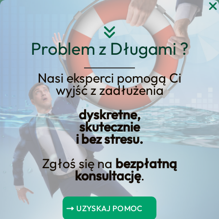
Przejdź
do
treści
Problem z Długami ?
Nasi eksperci pomogą Ci
wyjść z zadłużenia
KREDYT123.PL – OFERTA SPRZEDAŻOWA
dyskretne,
Jak zaoszczędzić na
skutecznie
i bez stresu.
kredycie: Skracanie
okresu spłaty czy
Zgłoś się na
bezpłatną
konsultację
.
zmniejszenie rat?
Poradnik finansowy
UZYSKAJ POMOC