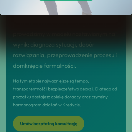
jak zaoszczędzić na kredycie: skracanie
okresu spłaty czy zmniejszenie rat?
poradnik finansowy to usługa, którą
prowadzimy w modelu nastawionym na
wynik: diagnoza sytuacji, dobór
rozwiązania, przeprowadzenie procesu i
domknięcie formalności.
Na tym etapie najważniejsze są tempo,
transparentność i bezpieczeństwo decyzji. Dlatego od
początku dostajesz opiekę doradcy oraz czytelny
harmonogram działań w Kredycie.
Umów bezpłatną konsultację