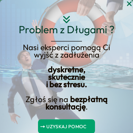
Przejdź
do
treści
Problem z Długami ?
Nasi eksperci pomogą Ci
wyjść z zadłużenia
Najważniejsze kwestie, o
których musisz
dyskretne,
skutecznie
pamiętać!
i bez stresu.
Zgłoś się na
bezpłatną
konsultację
.
od rodziny można
uwzględnić klauzule dotyczące
ewentualnych sankcji
za nieterminową spłatę. Można ⁢określić
UZYSKAJ POMOC
wysokość odsetek za opóźnienie lub ustalić dodatkowe kary