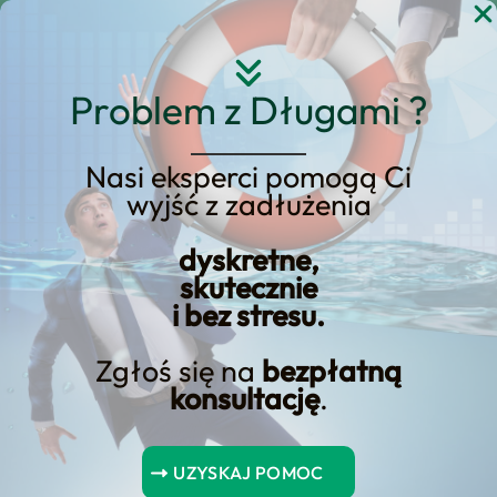
Przejdź
do
treści
Problem z Długami ?
Nasi eksperci pomogą Ci
wyjść z zadłużenia
KREDYT123.PL – OFERTA SPRZEDAŻOWA
dyskretne,
Jak Wybrać Najlepszy
skutecznie
i bez stresu.
Kredyt Gotówkowy w
Jakim Banku?
Zgłoś się na
bezpłatną
konsultację
.
jak wybrać najlepszy kredyt gotówkowy
w jakim banku? to usługa, którą
UZYSKAJ POMOC