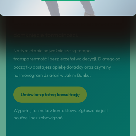
prowadzimy w modelu nastawionym na
wynik: diagnoza sytuacji, dobór
rozwiązania, przeprowadzenie procesu i
domknięcie formalności.
Na tym etapie najważniejsze są tempo,
transparentność i bezpieczeństwo decyzji. Dlatego od
początku dostajesz opiekę doradcy oraz czytelny
harmonogram działań w Jakim Banku.
Umów bezpłatną konsultację
Wypełnij formularz kontaktowy. Zgłoszenie jest
poufne i bez zobowiązań.