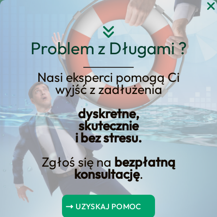
Przejdź
do
treści
Problem z Długami ?
Nasi eksperci pomogą Ci
Jak Szybko Uzyskać
wyjść z zadłużenia
Decyzję Banku o
dyskretne,
Kredycie
skutecznie
Konsolidacyjnym?
i bez stresu.
Zgłoś się na
bezpłatną
konsultację
.
Konsolidacja długów jest jednym z najpopularniejszych
sposobów na zmniejszenie zadłużenia. Jednak zanim
UZYSKAJ POMOC
zdecydujesz się na taki krok, musisz zdobyć zgodę banku na