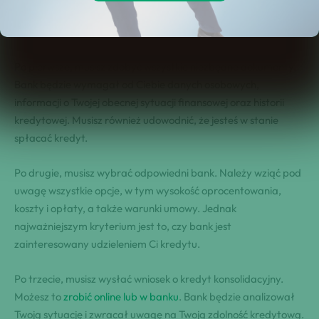
udzielenie kredytu konsolidacyjnego. Jak szybko uzyskać
decyzję banku?
Po pierwsze, musisz zdobyć wszystkie niezbędne dokumenty.
Bank będzie wymagał od Ciebie danych osobowych,
informacji o Twojej obecnej sytuacji finansowej oraz historii
kredytowej. Musisz również udowodnić, że jesteś w stanie
spłacać kredyt.
Po drugie, musisz wybrać odpowiedni bank. Należy wziąć pod
uwagę wszystkie opcje, w tym wysokość oprocentowania,
koszty i opłaty, a także warunki umowy. Jednak
najważniejszym kryterium jest to, czy bank jest
zainteresowany udzieleniem Ci kredytu.
Po trzecie, musisz wysłać wniosek o kredyt konsolidacyjny.
Możesz to
zrobić online lub w banku
. Bank będzie analizował
Twoją sytuację i zwracał uwagę na Twoją zdolność kredytową.