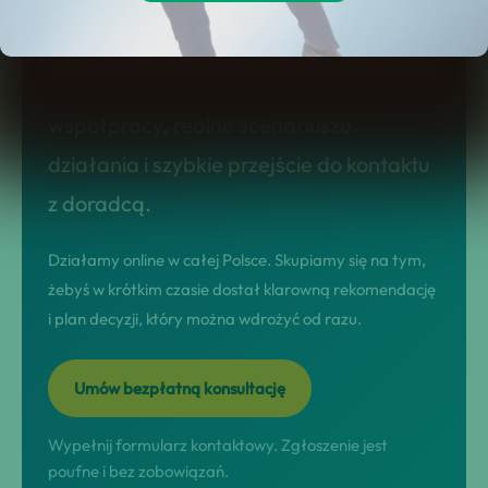
potrzebujesz konkretnej oferty
sprzedażowej, a nie ogólników. Na tej
stronie dostajesz jasny model
współpracy, realne scenariusze
działania i szybkie przejście do kontaktu
z doradcą.
Działamy online w całej Polsce. Skupiamy się na tym,
żebyś w krótkim czasie dostał klarowną rekomendację
i plan decyzji, który można wdrożyć od razu.
Umów bezpłatną konsultację
Wypełnij formularz kontaktowy. Zgłoszenie jest
poufne i bez zobowiązań.