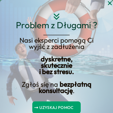
Przejdź
do
treści
Problem z Długami ?
Nasi eksperci pomogą Ci
wyjść z zadłużenia
KREDYT123.PL – OFERTA SPRZEDAŻOWA
dyskretne,
Jak Sprawdzić Stan BIK
skutecznie
i bez stresu.
i Kiedy Poprawia Się
Punktacja?
Zgłoś się na
bezpłatną
konsultację
.
Jeśli rozważasz jak sprawdzić stan bik i
kiedy poprawia się punktacja?,
UZYSKAJ POMOC