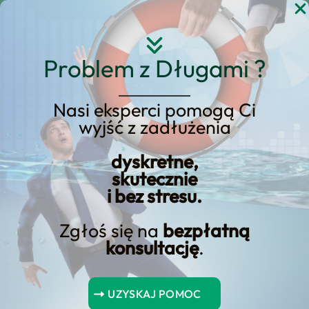
Przejdź
do
treści
Problem z Długami ?
Nasi eksperci pomogą Ci
wyjść z zadłużenia
KREDYT123.PL – OFERTA SPRZEDAŻOWA
dyskretne,
Jak skutecznie
skutecznie
i bez stresu.
skorzystać z nadpłaty
kredytowej? Odkryj
Zgłoś się na
bezpłatną
konsultację
.
sposoby na
oszczędność
UZYSKAJ POMOC