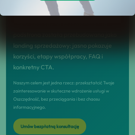
Szukasz rozwiązania typu jak skutecznie
skorzystać z nadpłaty kredytowej?
odkryj sposoby na oszczędność? Ta
podstrona została przebudowana jako
landing sprzedażowy: jasno pokazuje
korzyści, etapy współpracy, FAQ i
konkretny CTA.
Naszym celem jest jedna rzecz: przekształcić Twoje
zainteresowanie w skuteczne wdrożenie usługi w
Oszczędność, bez przeciągania i bez chaosu
informacyjnego.
Umów bezpłatną konsultację