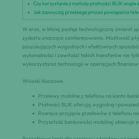
Czy korzystanie z metody płatności BLIK wiąże
Jak zazwyczaj przebiega proces powiązania te
W erze, w której postęp technologiczny zmienił 
zyskała znaczące zainteresowanie. Możliwość pł
poszukujących wygodnych i efektywnych sposobów 
wykonalności i zawiłości takich transferów nie ty
wykorzystania technologii w operacjach finansow
Wnioski kluczowe
Przelewy mobilne z telefonu na konto banko
Płatności BLIK oferują wygodną i powszec
Rosnące przyjęcie przelewów z telefonu n
Przyszłość bankowości mobilnej obiecuje z
Początkowe kroki dla przelewu z telefonu na kon