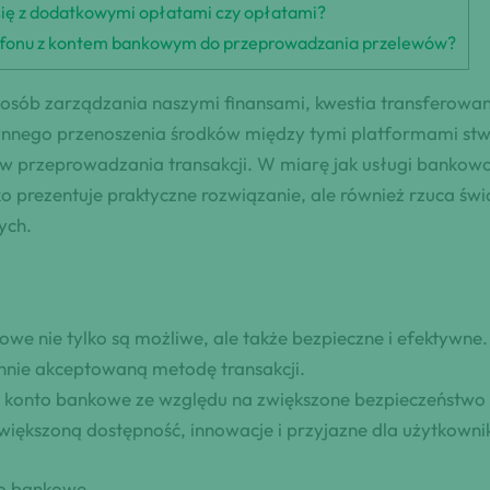
 się z dodatkowymi opłatami czy opłatami?
lefonu z kontem bankowym do przeprowadzania przelewów?
sposób zarządzania naszymi finansami, kwestia transferowa
ynnego przenoszenia środków między tymi platformami stwa
przeprowadzania transakcji. W miarę jak usługi bankowośc
lko prezentuje praktyczne rozwiązanie, ale również rzuca ś
ych.
we nie tylko są możliwe, ale także bezpieczne i efektywne.
hnie akceptowaną metodę transakcji.
a konto bankowe ze względu na zwiększone bezpieczeństwo
większoną dostępność, innowacje i przyjazne dla użytkown
to bankowe