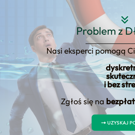
Strona główna
O nas
Usłu
Problem z D
Nasi eksperci pomogą Ci
dyskret
ądze z telefonu na konto bankow
skutecz
i bez str
Zgłoś się na
bezpłat
UZYSKAJ 