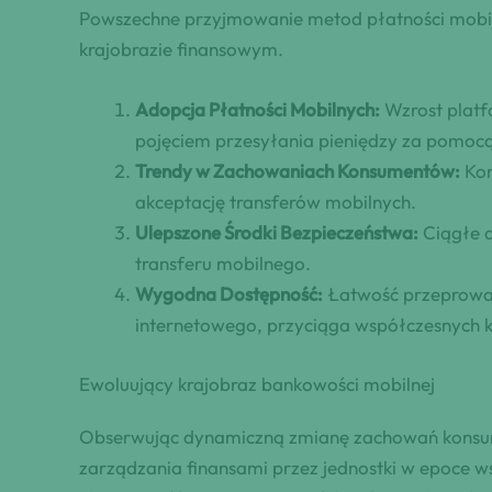
Powszechne przyjmowanie metod płatności mobiln
krajobrazie finansowym.
Adopcja Płatności Mobilnych:
Wzrost platf
pojęciem przesyłania pieniędzy za pomocą
Trendy w Zachowaniach Konsumentów:
Kon
akceptację transferów mobilnych.
Ulepszone Środki Bezpieczeństwa:
Ciągłe d
transferu mobilnego.
Wygodna Dostępność:
Łatwość przeprowad
internetowego, przyciąga współczesnych
Ewoluujący krajobraz bankowości mobilnej
Obserwując dynamiczną zmianę zachowań konsum
zarządzania finansami przez jednostki w epoce w