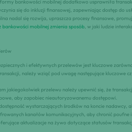
platformy bankowości mobilnej dodatkowo usprawniła tran
yczynia się do inkluzji finansowej, zapewniając dostęp do 
na nadal się rozwija, upraszcza procesy finansowe, promu
z bankowości mobilnej zmienia sposób
, w jaki ludzie inter
ferów
zpiecznych i efektywnych przelewów jest kluczowe zarówno d
ansakcji, należy wziąć pod uwagę następujące kluczowe czy
iem jakiegokolwiek przelewu należy upewnić się, że transak
tapowe, aby zapobiec nieautoryzowanemu dostępowi.
 dostępność wystarczających środków na koncie nadawcy, ab
zyfrowanych kanałów komunikacyjnych, aby chronić poufne 
oferujące aktualizacje na żywo dotyczące statusów transak