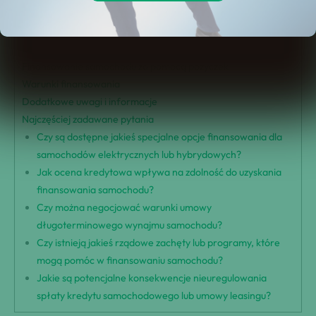
Nowe strategie finansowania samochodów
Korzyści z wynajmu długoterminowego
Leasing dla konsumentów i firm
Finansowanie samochodu za pomocą pożyczek
Warunki finansowania
Dodatkowe uwagi i informacje
Najczęściej zadawane pytania
Czy są dostępne jakieś specjalne opcje finansowania dla
samochodów elektrycznych lub hybrydowych?
Jak ocena kredytowa wpływa na zdolność do uzyskania
finansowania samochodu?
Czy można negocjować warunki umowy
długoterminowego wynajmu samochodu?
Czy istnieją jakieś rządowe zachęty lub programy, które
mogą pomóc w finansowaniu samochodu?
Jakie są potencjalne konsekwencje nieuregulowania
spłaty kredytu samochodowego lub umowy leasingu?