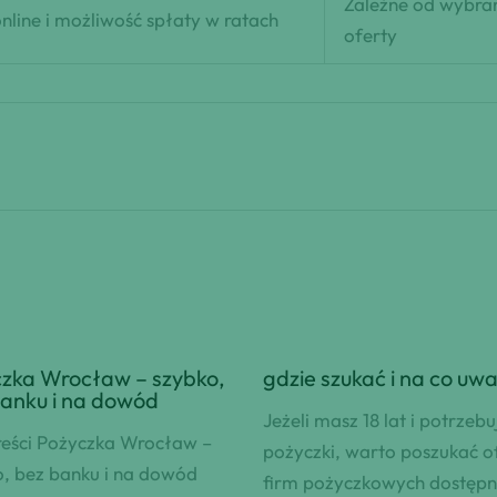
Zależne od wybra
nline i możliwość spłaty w ratach
oferty
zka Wrocław – szybko,
gdzie szukać i na co uw
anku i na dowód
Jeżeli masz 18 lat i potrzebu
reści Pożyczka Wrocław –
pożyczki, warto poszukać o
, bez banku i na dowód
firm pożyczkowych dostęp