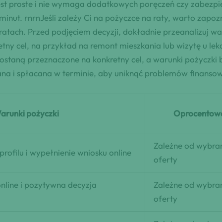
jest proste i nie wymaga dodatkowych poręczeń czy zabezpi
nut. rnrnJeśli zależy Ci na pożyczce na raty, warto zapozn
atach. Przed podjęciem decyzji, dokładnie przeanalizuj w
etny cel, na przykład na remont mieszkania lub wizytę u lek
ostaną przeznaczone na konkretny cel, a warunki pożyczki
a i spłacana w terminie, aby uniknąć problemów finansowy
arunki pożyczki
Oprocentow
Zależne od wybra
ofilu i wypełnienie wniosku online
oferty
nline i pozytywna decyzja
Zależne od wybra
oferty