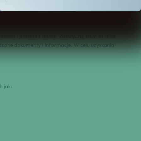
zności i procedur banku. Zazwyczaj trwa to kilka
dzone dokumenty i informacje. W celu uzyskania
h jak: