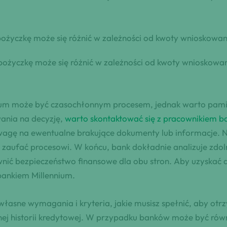
ożyczkę‌ może‌ się różnić w zależności od kwoty wnioskowan
 pożyczkę może się różnić w zależności od kwoty wnioskow
um może być czasochłonnym procesem, jednak warto pamięta
wania na decyzję,
warto skontaktować się z pracownikiem b
wagę na ewentualne brakujące dokumenty lub informacje. Nie
 i zaufać procesowi. W końcu, bank dokładnie analizuje zd
ić bezpieczeństwo finansowe dla obu stron. Aby uzyskać d
bankiem Millennium.
własne wymagania i kryteria, jakie musisz spełnić, aby ot
nej historii kredytowej. W przypadku banków może być ró