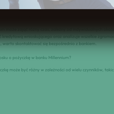
nku?
yczkę w banku Millennium
m może zająć różny czas, zależny od indywidualnych okolic
ć kredytową wnioskującego oraz analizuje wszelkie zgroma
i, warto skontaktować się bezpośrednio z bankiem.
niosku o pożyczkę w banku Millennium?
zkę może być różny w zależności od wielu czynników, takic