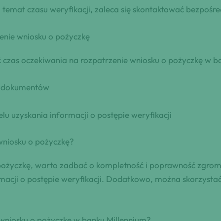
temat czasu weryfikacji, zaleca się skontaktować bezpośre
enie wniosku o pożyczkę
ć czas oczekiwania na rozpatrzenie wniosku o pożyczkę w b
h dokumentów
lu uzyskania informacji o postępie weryfikacji
 wniosku o pożyczkę?
o pożyczkę, warto zadbać o kompletność i poprawność zgr
rmacji o postępie weryfikacji. Dodatkowo, można skorzyst
‍ wniosku o pożyczkę w‌ banku Millennium?