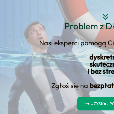
Strona główna
O nas
Usłu
Problem z D
Nasi eksperci pomogą Ci
dyskret
czeka na rozpatrzenie wniosku o 
skutecz
i bez str
Zgłoś się na
bezpłat
UZYSKAJ 