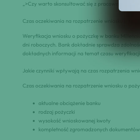
„>Czy warto skonsultować się z pracownikiem ba
Czas oczekiwania na rozpatrzenie wniosku o poż
Weryfikacja wniosku o pożyczkę w banku Millenniu
dni roboczych. Bank dokładnie sprawdza zdolnoś
dokładnych informacji na temat czasu weryfikacj
Jakie czynniki wpływają ​na⁤ czas rozpatrzenia w
Czas oczekiwania na rozpatrzenie wniosku o pożyc
aktualne obciążenie banku
rodzaj pożyczki
wysokość wnioskowanej ​kwoty
kompletność zgromadzonych dokumentów