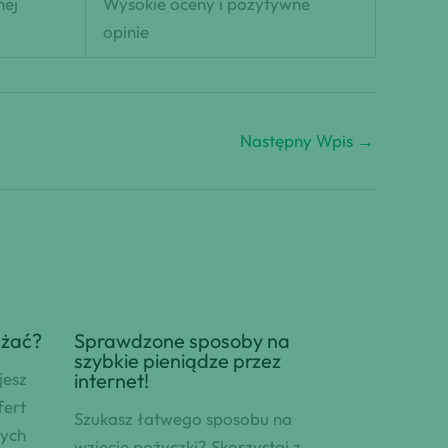
nej
Wysokie oceny i pozytywne
opinie
Następny Wpis
→
ażać?
Sprawdzone sposoby na
szybkie pieniądze przez
jesz
internet!
fert
Szukasz łatwego sposobu na
nych
wzięcie pożyczki? Skorzystaj z