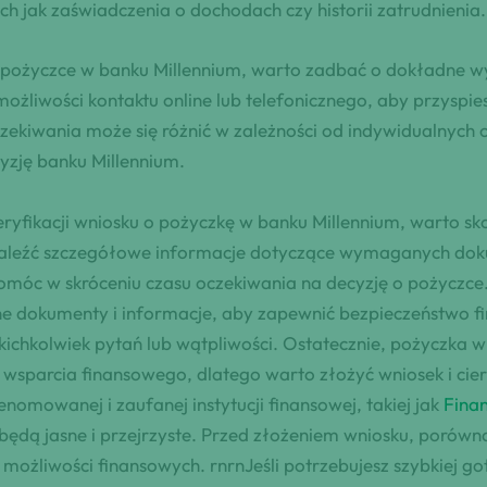
h jak zaświadczenia o dochodach czy historii zatrudnienia.
ę o pożyczce w banku Millennium, warto zadbać o dokładne 
ożliwości kontaktu online lub telefonicznego, aby przyspi
zekiwania może się różnić w zależności od indywidualnych o
yzję banku Millennium.
weryfikacji wniosku o pożyczkę w banku Millennium, warto s
naleźć szczegółowe informacje dotyczące wymaganych doku
móc w skróceniu czasu oczekiwania na decyzję o pożyczce.
 dokumenty i informacje, aby zapewnić bezpieczeństwo fi
akichkolwiek pytań lub wątpliwości. Ostatecznie, pożyczka
sparcia finansowego, dlatego warto złożyć wniosek i cierp
enomowanej i zaufanej instytucji finansowej, takiej jak
Fina
będą jasne i przejrzyste. Przed złożeniem wniosku, porów
możliwości finansowych. rnrnJeśli potrzebujesz szybkiej go