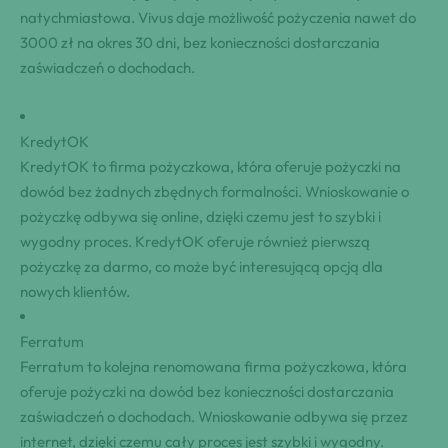
natychmiastowa. Vivus daje⁣ możliwość pożyczenia nawet do‌
3000 zł‍ na ⁤okres ‍30 dni, bez‌ konieczności dostarczania
zaświadczeń o dochodach.
KredytOK
KredytOK ​to⁣ firma pożyczkowa, ⁤która ​oferuje ⁣pożyczki na ​
dowód bez żadnych⁣‍ zbędnych formalności. Wnioskowanie⁤ ⁤o
⁤pożyczkę‍ odbywa‌ się online, ⁢dzięki⁣ czemu jest to szybki i⁢
wygodny proces. KredytOK oferuje⁣ również ​pierwszą⁤
⁢pożyczkę ⁢za darmo, co‌ może ‌być interesującą opcją​ dla
nowych klientów.
Ferratum
Ferratum⁣ to kolejna renomowana firma pożyczkowa, która
‍oferuje ‍pożyczki⁤ na dowód⁣ bez konieczności dostarczania
zaświadczeń ‌o ⁣​dochodach. Wnioskowanie⁤ odbywa ‍się przez
internet, ‍dzięki czemu cały​⁢ proces jest ⁢szybki i wygodny.