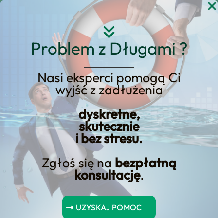
Przejdź
do
treści
Problem z Długami ?
Nasi eksperci pomogą Ci
Sprawdzone sposoby na
wyjść z zadłużenia
szybkie i wygodne
dyskretne,
pozyskanie środków
skutecznie
finansowych!
i bez stresu.
Zgłoś się na
bezpłatną
konsultację
.
1.jpg” alt=”Pozyczka na dowod”⁢ />
UZYSKAJ POMOC
1. Szybka pożyczka ⁢na dowód -⁢ znajdź najlepszą ofertę online!