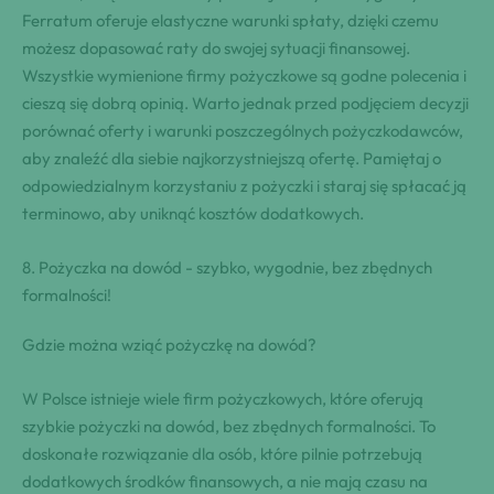
Ferratum ⁣oferuje⁣ elastyczne warunki spłaty, dzięki‍ czemu
możesz⁣ dopasować ⁣raty do‍ swojej sytuacji​ finansowej.
Wszystkie⁣ wymienione‌‌ firmy‍ pożyczkowe‍ są ​godne⁢ polecenia ‌i
⁣cieszą się⁤ dobrą‍ opinią. Warto jednak ⁢przed podjęciem‍ decyzji
porównać oferty‍ i ⁣warunki poszczególnych pożyczkodawców,
aby znaleźć dla‍ ‌siebie najkorzystniejszą ⁣ofertę. Pamiętaj o‌
odpowiedzialnym korzystaniu ​z pożyczki⁢‍ i staraj ⁢się‍ spłacać ją
‌terminowo, aby⁢ uniknąć kosztów‍ dodatkowych.
8. Pożyczka na dowód ‌-⁣ szybko, ⁢wygodnie, bez zbędnych⁣
formalności!
Gdzie można wziąć pożyczkę ⁢na‍ dowód?
W‍ Polsce istnieje ​wiele firm pożyczkowych, które ‌oferują⁢
szybkie pożyczki na dowód,⁣ bez⁤ zbędnych ​formalności. ⁣To
⁢doskonałe rozwiązanie dla osób, które‍ pilnie potrzebują
‌dodatkowych środków finansowych, a nie mają czasu na