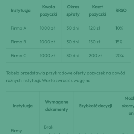
Kwota
Okres
Koszt⁣
Instytucja
RRSO
pożyczki
spłaty
pożyczki
Firma A
1000⁢ zł
30 dni
120 zł
10%
Firma B
1000 zł
30 dni
150 zł
15%
Firma C
1000 zł
30 dni
200 zł
20%
Tabela przedstawia przykładowe oferty pożyczek na dowód
różnych​ instytucji. Warto zwrócić uwagę na
Możl
Wymagane
Instytucja
Szybkość decyzji
skorz
dokumenty
on
Brak
Firmy