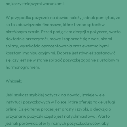
najkorzystniejszymi‌ warunkami.
W przypadku pożyczek⁤ na dowód ‌należy jednak ​pamiętać,‍ że
są​ to zobowiązania⁤ finansowe,⁣ które trzeba spłacić w
określonym czasie. Przed podjęciem decyzji o pożyczce,​ ​warto
⁣dokładnie ⁤przeczytać umowę i​ zapoznać się z⁢⁣ warunkami
spłaty, ⁢wysokością oprocentowania oraz ewentualnymi ​
⁣kosztami manipulacyjnymi.⁢ ‌Dobrze‌ jest również ‍zastanowić​
się, czy jest się w stanie ⁢spłacić​ pożyczkę zgodnie ⁤z ​ustalonym
⁣harmonogramem.
Wniosek:
Jeśli⁣ ‍szukasz ​szybkiej pożyczki na‍ dowód, istnieje ⁤⁣wiele
⁣instytucji‍ pożyczkowych w⁤ Polsce,⁣ które oferują takie‌ ‍usługi‍
online.‍ Dzięki temu‌ proces jest prosty⁤ i⁤ szybki, a decyzja‌ o‌ ​
przyznaniu pożyczki często​ jest natychmiastowa. Warto
jednak porównać ⁢oferty różnych ⁢pożyczkodawców, aby⁢