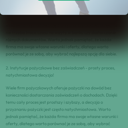
W dzisiejszych czasach ⁢wzięcie pożyczki na dowód jest bardzo
proste i wygodne. Wystarczy tylko⁤ kilka kliknięć, aby⁤ wypełnić‌
wniosek i ⁢otrzymać decyzję o przyznaniu pożyczki. Dzięki temu
nie ‌trzeba tracić czasu na wizyty w banku czy dostarczanie
różnych dokumentów. Warto jednak pamiętać, że ⁢każda
firma ma swoje własne warunki i oferty, dlatego warto
porównać je ze sobą, aby wybrać najlepszą opcję‍ dla siebie.
2. Instytucje pożyczkowe⁢ bez zaświadczeń ​- prosty ​proces,
⁤natychmiastowa ⁣decyzja!
Wiele firm pożyczkowych oferuje pożyczki na dowód bez
konieczności dostarczania zaświadczeń o ⁣dochodach. ​Dzięki
⁤temu cały proces jest prostszy i szybszy, a decyzja⁣ o
przyznaniu ⁤pożyczki jest często natychmiastowa. Warto
jednak pamiętać, że ⁢każda firma ma swoje własne warunki i
oferty, dlatego warto porównać je ze sobą, aby wybrać​