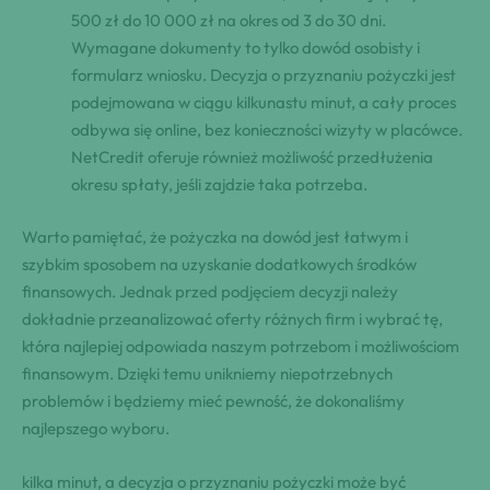
500 zł do 10 000 zł ‌na okres ⁢⁢od⁣ 3 do 30 ⁤dni.
⁢Wymagane dokumenty to tylko dowód⁤ osobisty i
⁢formularz ​⁢wniosku. Decyzja o przyznaniu ⁢pożyczki jest
podejmowana ⁣w⁢ ciągu kilkunastu minut, ​a ⁢cały ⁢proces
⁢odbywa się ⁤online, bez konieczności wizyty w placówce.
NetCredit ⁢of‍eruje ⁢również‌ ⁢możliwość ⁢przedłużenia
⁢okresu spłaty, ​jeśli zajdzie ​taka potrzeba.
Warto pamiętać, że pożyczka na dowód jest łatwym i
szybkim sposobem na uzyskanie dodatkowych środków
finansowych. Jednak przed podjęciem decyzji należy
dokładnie przeanalizować ​oferty różnych ⁤firm i ⁢wybrać tę,
która ⁤najlepiej odpowiada naszym potrzebom i możliwościom
finansowym. Dzięki⁣ temu unikniemy niepotrzebnych
problemów i będziemy mieć ⁣pewność,​ że dokonaliśmy‍
najlepszego ‍wyboru.
kilka minut, a decyzja o‍ przyznaniu​ pożyczki może być