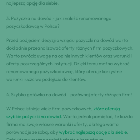
najlepszą opcję dla siebie.
3. ​Pożyczka na dowód -⁣ jak znaleźć⁣ renomowanego
pożyczkodawcę⁣ w​ Polsce?
Przed podjęciem‍ decyzji⁢ o wzięciu pożyczki na ​dowód⁣ warto‌
dokładnie przeanalizować oferty różnych firm pożyczkowych.
Warto ​zwrócić uwagę ​na opinie innych klientów oraz‌ warunki i
‌oferty⁢ poszczególnych ⁢instytucji. Dzięki temu można wybrać
‍renomowanego pożyczkodawcę, który oferuje korzystne
warunki i uczciwe podejście​ do klientów.
4.⁤ Szybka ‌gotówka‍ na dowód -⁤ porównaj oferty⁤ różnych firm!
W ​Polsce istnieje wiele firm pożyczkowych,
które oferują
szybkie pożyczki na dowód
. Warto jednak pamiętać, że ⁢każda
firma ma swoje własne warunki i oferty, dlatego warto
porównać ​je ze‌ sobą, aby‍
wybrać najlepszą opcję dla siebie
.
‌Dzięki ‌temu ‍można znaleźć⁢ ofertę z korzystnym