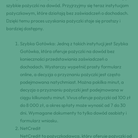
⁤szybkie ​pożyczki na​ dowód. ‍Przyjrzyjmy się⁤ teraz instytucjom
pożyczkowym, ⁢które ‍działają bez zaświadczeń o dochodach.
Dzięki ⁣temu proces uzyskania pożyczki staje się prostszy ⁢i
bardziej dostępny.
Szybka ⁤Gotówka: ‍Jedną ‍z takich ‍instytucji⁢ jest Szybka ​
Gotówka, która oferuje pożyczki na dowód bez
konieczności ⁣przedstawiania ‍‍zaświadczeń o
dochodach. ⁣Wystarczy wypełnić prosty ⁤formularz ​
⁢online,⁣ a ​decyzja ⁣o przyznaniu pożyczki jest często ​
podejmowana ​natychmiast. Można ⁤pokilka​ minut, a
decyzja o przyznaniu pożyczki jest podejmowana w
ciągu ⁢kilkunastu minut. Vivus ⁢of‍eruje ‍⁢pożyczki ⁢od 100 zł⁣
do⁤ 8 000 zł, a ⁢okres spłaty ⁢może ⁢wynosić ⁢od 7 do 30
dni. ⁢Wymagane ‌dokumenty to tylko dowód⁢ osobisty i
⁢⁢formularz ⁢wniosku.
NetCredit
NetCredit to ⁢pożyczkodawca, który oferuje pożyczki ⁢od