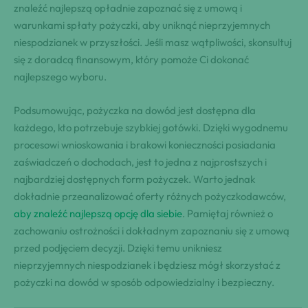
⁣znaleźć najlepszą opładnie ⁤⁢zapoznać się​ z umową i
warunkami spłaty pożyczki, aby uniknąć nieprzyjemnych
niespodzianek w przyszłości. ⁤Jeśli masz wątpliwości, ⁢skonsultuj‍
się z ⁢doradcą finansowym, który pomoże Ci ⁣dokonać​
najlepszego wyboru.
Podsumowując, ⁣pożyczka na dowód jest dostępna⁢ dla
każdego, kto potrzebuje szybkiej gotówki. ⁤Dzięki wygodnemu ​
procesowi ⁢wnioskowania i brakowi konieczności posiadania‌
zaświadczeń o dochodach, jest⁤ to ⁢jedna z ⁣najprostszych i
najbardziej dostępnych form pożyczek. ⁤Warto jednak
dokładnie przeanalizować ‌oferty różnych⁤ pożyczkodawców,
aby znaleźć najlepszą⁤ opcję dla siebie
.​ Pamiętaj również o
zachowaniu ostrożności​ i dokładnym⁤ zapoznaniu ‍się ‍z umową
przed podjęciem decyzji. Dzięki temu unikniesz
nieprzyjemnych niespodzianek i będziesz mógł skorzystać z
pożyczki‍ na dowód ⁣w sposób odpowiedzialny i bezpieczny.