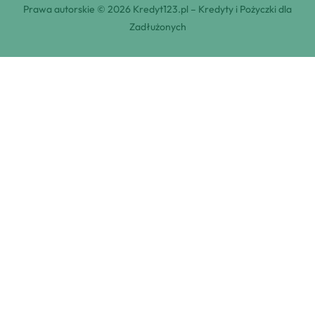
Prawa autorskie © 2026 Kredyt123.pl – Kredyty i Pożyczki dla
Zadłużonych