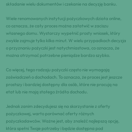
składanie wielu⁣ ‍dokumentów i ⁤czekanie na decyzję banku.
Wiele renomowanych ⁣instytucji pożyczkowych działa online,⁣
co oznacza, że⁣ cały proces można załatwić w zaciszu
⁢własnego ⁣domu.‍ Wystarczy wypełnić prosty wniosek, który
zwykle zajmuje tylko ⁣kilka minut. W wielu przypadkach‍ decyzja
o ⁤przyznaniu pożyczki jest⁤⁤ natychmiastowa, co⁤ oznacza, że
można ⁣otrzymać potrzebne⁣ pieniądze bardzo ​szybko.
Co⁣ więcej, ⁤​tego ​rodzaju pożyczki⁣ często nie wymagają
zaświadczeń ⁢o dochodach. ​To‌ oznacza, że proces ⁢jest jeszcze
prostszy ​i bardziej ‌dostępny ⁢dla​ osób, ‌które ⁤nie pracują na
etat⁣ lub nie mają stałego ⁢źródła dochodu.
Jednak‍‌ zanim zdecydujesz się na skorzystanie z ⁣oferty
pożyczkowej, warto porównać oferty różnych ​
pożyczkodawców. Ważne​ ⁢jest,⁤ aby⁣ znaleźć najlepszą opcję,
która spełni​ Twoje‌ ⁣potrzeby i będzie ⁣dostępna ‌pod⁤