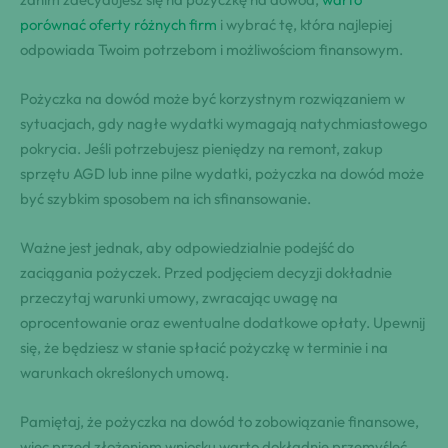
porównać oferty​ różnych firm
​i wybrać tę, która ​najlepiej
odpowiada Twoim ⁤potrzebom i możliwościom⁤ finansowym.
Pożyczka na dowód⁤ może być​ korzystnym rozwiązaniem w
⁣sytuacjach, gdy ⁤nagłe wydatki​ wymagają natychmiastowego
pokrycia. Jeśli potrzebujesz pieniędzy ⁢⁢na ⁢remont,⁣ zakup
sprzętu AGD‍ lub inne pilne‌ wydatki, pożyczka na dowód może⁢
być szybkim sposobem na ich‌ sfinansowanie.
Ważne jest jednak, aby odpowiedzialnie ⁣podejść do
zaciągania⁣ pożyczek. Przed podjęciem decyzji dokładnie
przeczytaj ⁢warunki umowy,‍ zwracając uwagę⁤ na
oprocentowanie oraz ewentualne dodatkowe‌ opłaty. ​⁣Upewnij
się, że⁣ będziesz w‍ stanie spłacić pożyczkę⁤ w terminie i⁣ na
warunkach określonych umową.
Pamiętaj, że ‍pożyczka⁢ na dowód to⁣ zobowiązanie ‍finansowe,
więc przed złożeniem wniosku warto dokładnie⁢ przemyśleć