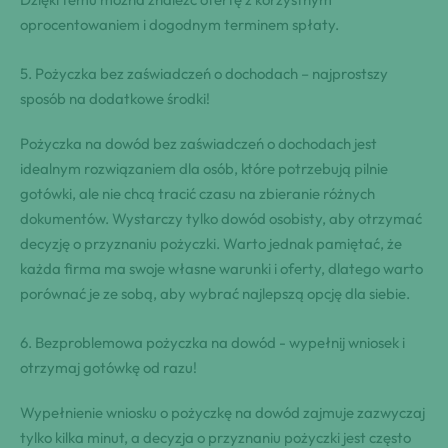
oprocentowaniem​ i dogodnym terminem spłaty.
5. Pożyczka⁣ bez⁤ zaświadczeń o dochodach​ – najprostszy
sposób na dodatkowe ‍środki!
Pożyczka na dowód bez zaświadczeń o dochodach jest
idealnym rozwiązaniem dla osób,⁤ które potrzebują pilnie
gotówki, ale‌ nie chcą tracić czasu na​ zbieranie różnych
dokumentów. Wystarczy​ tylko dowód osobisty, aby otrzymać
decyzję o przyznaniu pożyczki. Warto jednak ⁣pamiętać, że
⁢każda firma ⁣ma swoje własne warunki i⁢ oferty, dlatego warto
porównać je‌ ze sobą, aby wybrać najlepszą opcję‌ dla siebie.
6. Bezproblemowa pożyczka na dowód ⁢-⁣ wypełnij wniosek ⁤i
otrzymaj ‌gotówkę od⁣ razu!
Wypełnienie ⁣wniosku o pożyczkę na⁤ dowód ⁣zajmuje zazwyczaj
tylko kilka minut, ⁣a decyzja o przyznaniu pożyczki jest często