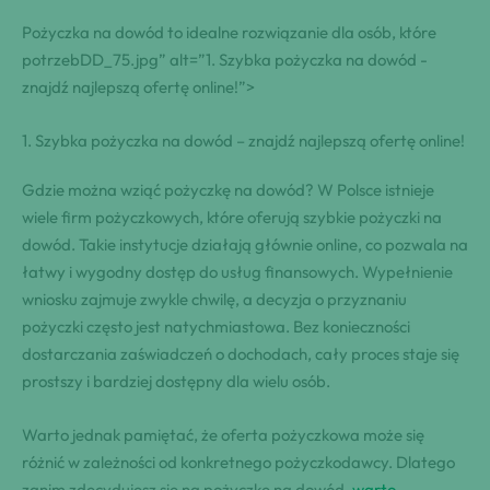
Pożyczka na dowód to idealne ‌rozwiązanie dla osób, które
potrzebDD_75.jpg”‍ alt=”1. Szybka pożyczka⁣‌ na dowód ‍-
znajdź najlepszą ofertę online!”>
1.⁢ Szybka pożyczka na dowód – znajdź najlepszą⁢ ofertę online!
Gdzie⁤ można‍ wziąć ⁢pożyczkę na dowód?​ W Polsce ⁤istnieje
wiele⁤ firm‌ pożyczkowych, które‍ oferują‍ szybkie pożyczki ‌na
dowód. Takie instytucje działają głównie ‍online, co pozwala na
łatwy i ‌wygodny dostęp⁣ do usług finansowych.​ Wypełnienie
wniosku zajmuje zwykle ‍chwilę, a⁤ decyzja o ‍przyznaniu
pożyczki często⁤ jest‌ natychmiastowa. Bez ⁤konieczności
dostarczania zaświadczeń o ⁣dochodach, ⁤⁢cały ​‍proces staje się
⁣prostszy ‍i bardziej dostępny ‌‍dla wielu ⁢osób.
Warto jednak ⁣pamiętać, że oferta pożyczkowa może się
‍różnić​ ⁤w‍ ‌zależności ⁣od konkretnego pożyczkodawcy. Dlatego‌
zanim zdecydujesz‌ się ⁣na‍ pożyczkę​ na dowód,
warto