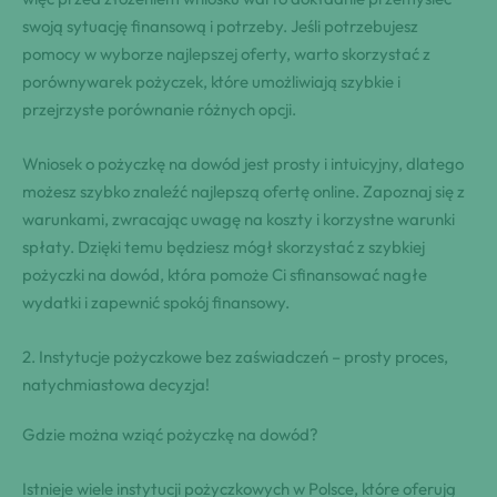
swoją sytuację ⁣finansową⁢ i potrzeby.⁤ Jeśli ​potrzebujesz
pomocy w ​wyborze ​najlepszej oferty, warto ⁢skorzystać ⁣z
porównywarek pożyczek, które umożliwiają szybkie i
przejrzyste porównanie różnych opcji.
Wniosek o pożyczkę⁤ na dowód jest​ prosty ‌i intuicyjny, dlatego
⁣możesz szybko znaleźć najlepszą ⁢ofertę⁢ online. ⁤Zapoznaj się ‌z
warunkami, zwracając uwagę⁤ na koszty⁤ i korzystne warunki
spłaty. Dzięki temu​ będziesz​ mógł ​skorzystać z ⁣szybkiej
pożyczki ⁣na dowód,‌⁤ która pomoże Ci ⁣sfinansować⁣ nagłe
wydatki i ⁣zapewnić ⁤spokój finansowy.
2. Instytucje pożyczkowe⁣ bez zaświadczeń – prosty proces,
natychmiastowa ‍decyzja!
Gdzie⁢ można⁤ wziąć pożyczkę na dowód?
Istnieje wiele instytucji⁣ pożyczkowych⁢ w ⁤Polsce, które oferują‍