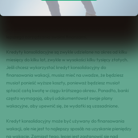
konsolidacji innych zobowiązań, takich jak karty kredytowe,
pożyczki i inne zadłużenia. Kredyt konsolidacyjny może być
używany do refinansowania wszystkich tych zobowiązań w
jednym miejscu, co pozwala na uzyskanie niższych rat i
lepszego zarządzania swoimi finansami.
Kredyty konsolidacyjne są zwykle udzielane na okres od kilku
miesięcy do kilku lat, zwykle w wysokości kilku tysięcy złotych.
Jeśli chcesz wykorzystać kredyt konsolidacyjny do
finansowania wakacji, musisz mieć na uwadze, że będziesz
musiał ponieść wyższe koszty, ponieważ będziesz musiał
spłacić całą kwotę w ciągu krótszego okresu. Ponadto, banki
często wymagają, abyś udokumentował swoje plany
wakacyjne, aby upewnić się, że wydatki są uzasadnione.
Kredyt konsolidacyjny może być używany do finansowania
wakacji, ale nie jest to najlepszy sposób na uzyskanie pieniędzy
na wakacje. Zamiast tego, lepiej jest zastanowić się nad