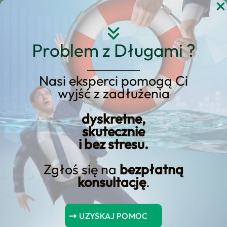
Przejdź
do
treści
Problem z Długami ?
Nasi eksperci pomogą Ci
Finansowanie Wakacji z
wyjść z zadłużenia
Kredytu
dyskretne,
Konsolidacyjnego – Czy
skutecznie
to Możliwe?
i bez stresu.
Zgłoś się na
bezpłatną
konsultację
.
Finansowanie wakacji z kredytu konsolidacyjnego jest możliwe,
ale nie jest to najlepszy sposób na uzyskanie pieniędzy na
UZYSKAJ POMOC
wakacje. Kredyty konsolidacyjne są przeznaczone do