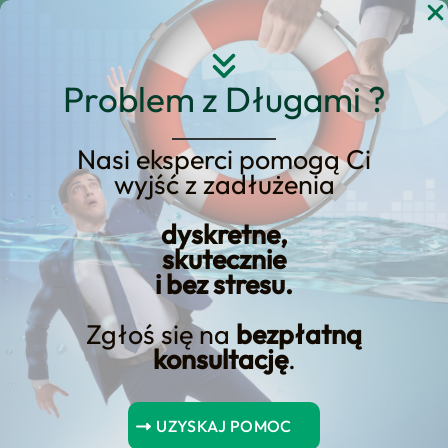
Przejdź
do
treści
Problem z Długami ?
Nasi eksperci pomogą Ci
Ekspress Elixir – Co
wyjść z zadłużenia
powinieneś wiedzieć o tej
dyskretne,
natychmiastowej
skutecznie
przesyłce?
i bez stresu.
Zgłoś się na
bezpłatną
konsultację
.
Spis Treści
UZYSKAJ POMOC
Wnioski kluczowe