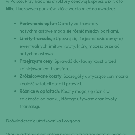
w Polsce. Przy badaniu struktury cenowej Express Elixir, oto
kilka kluczowych punktów, które warto mieć na uwadze:
Porównanie opłat
: Opłaty za transfery
natychmiastowe mogą się różnić między bankami.
Limity transakcji
: Upewnij się, że jesteś świadomy(a)
ewentualnych limitów kwoty, którą możesz przelać
natychmiastowo.
Przejrzyste ceny
: Sprawdź dokładny koszt przed
zainicjowaniem transferu.
Zróżnicowane koszty
: Szczegóły dotyczące cen można
znaleźć w tabeli opłat i prowizji.
Różnice w opłatach
: Koszty mogą się różnić w
zależności od banku, którego używasz oraz kwoty
transakcji.
Doświadczenie użytkownika i wygoda
Wprowadzenie elementów projektowania zorientowanego na