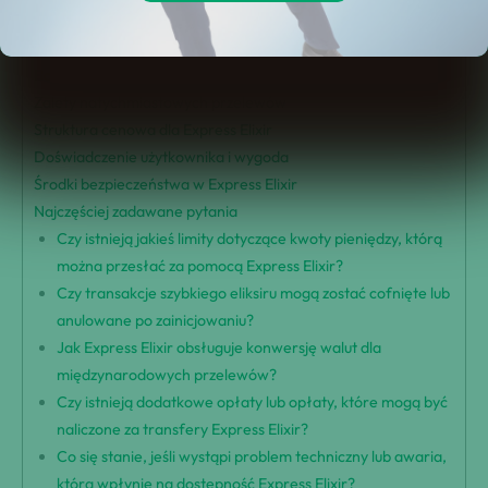
Główne cechy Express Elixir
Integracja systemów i dostępność
Banki uczestniczące w Express Elixir
Zalety natychmiastowych przelewów
Struktura cenowa dla Express Elixir
Doświadczenie użytkownika i wygoda
Środki bezpieczeństwa w Express Elixir
Najczęściej zadawane pytania
Czy istnieją jakieś limity dotyczące kwoty pieniędzy, którą
można przesłać za pomocą Express Elixir?
Czy transakcje szybkiego eliksiru mogą zostać cofnięte lub
anulowane po zainicjowaniu?
Jak Express Elixir obsługuje konwersję walut dla
międzynarodowych przelewów?
Czy istnieją dodatkowe opłaty lub opłaty, które mogą być
naliczone za transfery Express Elixir?
Co się stanie, jeśli wystąpi problem techniczny lub awaria,
która wpłynie na dostępność Express Elixir?