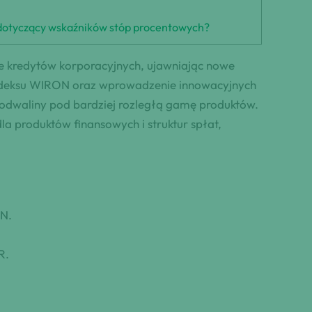
ej dotyczący wskaźników stóp procentowych?
e kredytów korporacyjnych, ujawniając nowe
indeksu WIRON oraz wprowadzenie innowacyjnych
podwaliny pod bardziej rozległą gamę produktów.
dla produktów finansowych i struktur spłat,
ON.
R.