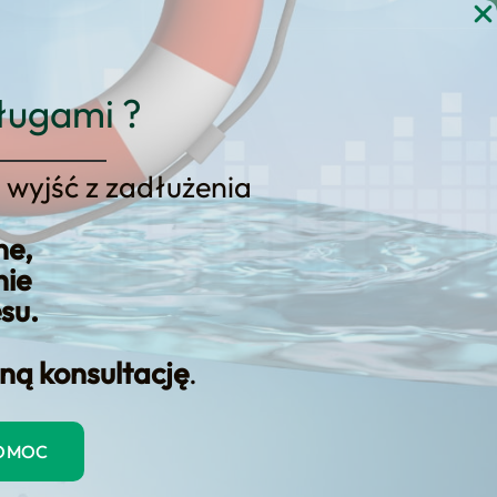
gi
Blog
Kontakt
KONSULTACJA
ługami ?
 wyjść z zadłużenia
poracyjne będą udzielane
ne,
nie
esu.
ną konsultację
.
POMOC