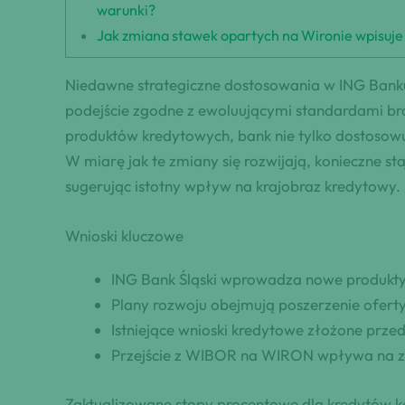
warunki?
Jak zmiana stawek opartych na Wironie wpisuje 
Niedawne strategiczne dostosowania w ING Banku
podejście zgodne z ewoluującymi standardami b
produktów kredytowych, bank nie tylko dostosowu
W miarę jak te zmiany się rozwijają, konieczne sta
sugerując istotny wpływ na krajobraz kredytowy.
Wnioski kluczowe
ING Bank Śląski wprowadza nowe produkt
Plany rozwoju obejmują poszerzenie oferty
Istniejące wnioski kredytowe złożone prz
Przejście z WIBOR na WIRON wpływa na z
Zaktualizowane stopy procentowe dla kredytów k