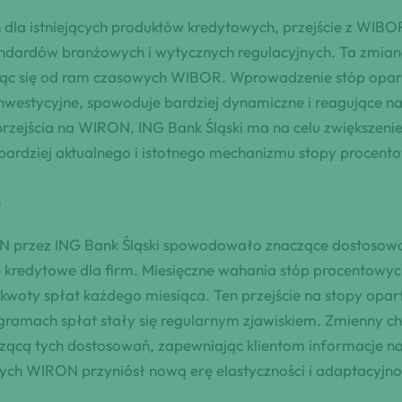
dla istniejących produktów kredytowych, przejście z WIB
standardów branżowych i wytycznych regulacyjnych. Ta zm
ając się od ram czasowych WIBOR. Wprowadzenie stóp op
y inwestycyjne, spowoduje bardziej dynamiczne i reagujące 
rzejścia na WIRON, ING Bank Śląski ma na celu zwiększenie 
z bardziej aktualnego i istotnego mechanizmu stopy procent
h
N przez ING Bank Śląski spowodowało znaczące dostoso
linie kredytowe dla firm. Miesięczne wahania stóp procen
 kwoty spłat każdego miesiąca. Ten przejście na stopy o
ramach spłat stały się regularnym zjawiskiem. Zmienny c
zącą tych dostosowań, zapewniając klientom informacje na
ch WIRON przyniósł nową erę elastyczności i adaptacyjnoś