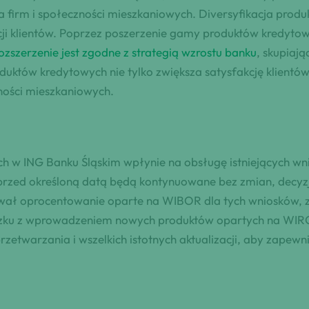
 firm i społeczności mieszkaniowych. Diversyfikacja produ
cji klientów. Poprzez poszerzenie gamy produktów kredytowy
ozszerzenie jest zgodne z strategią wzrostu banku
, skupiaj
któw kredytowych nie tylko zwiększa satysfakcję klientów
zności mieszkaniowych.
w ING Banku Śląskim wpłynie na obsługę istniejących wni
 przed określoną datą będą kontynuowane bez zmian, decyz
ał oprocentowanie oparte na WIBOR dla tych wniosków, za
ązku z wprowadzeniem nowych produktów opartych na WIRO
warzania i wszelkich istotnych aktualizacji, aby zapewnić