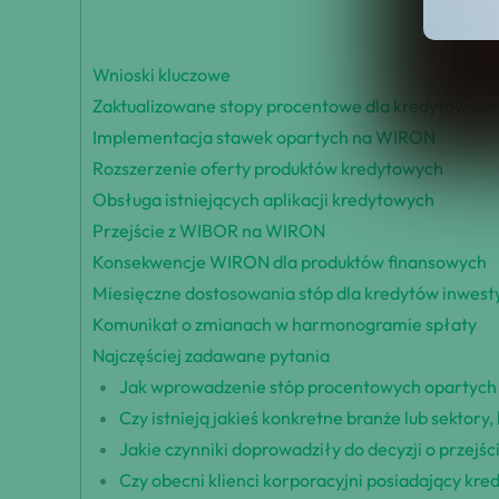
Wnioski kluczowe
Zaktualizowane stopy procentowe dla kredytów ko
Implementacja stawek opartych na WIRON
Rozszerzenie oferty produktów kredytowych
Obsługa istniejących aplikacji kredytowych
Przejście z WIBOR na WIRON
Konsekwencje WIRON dla produktów finansowych
Miesięczne dostosowania stóp dla kredytów inwest
Komunikat o zmianach w harmonogramie spłaty
Najczęściej zadawane pytania
Jak wprowadzenie stóp procentowych opartych 
Czy istnieją jakieś konkretne branże lub sekto
Jakie czynniki doprowadziły do decyzji o prze
Czy obecni klienci korporacyjni posiadający kr