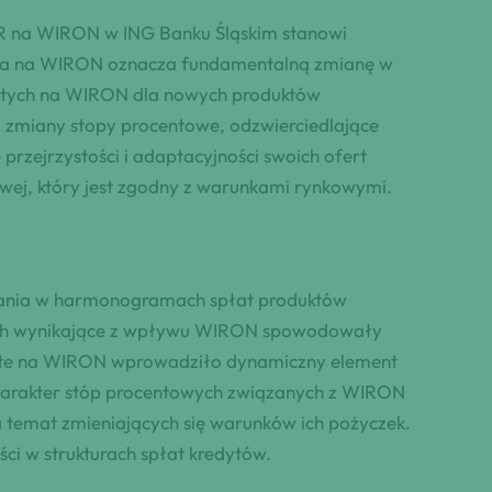
OR na WIRON w ING Banku Śląskim stanowi
iana na WIRON oznacza fundamentalną zmianę w
artych na WIRON dla nowych produktów
na zmiany stopy procentowe, odzwierciedlające
przejrzystości i adaptacyjności swoich ofert
owej, który jest zgodny z warunkami rynkowymi.
wania w harmonogramach spłat produktów
towych wynikające z wpływu WIRON spowodowały
parte na WIRON wprowadziło dynamiczny element
harakter stóp procentowych związanych z WIRON
 temat zmieniających się warunków ich pożyczek.
ci w strukturach spłat kredytów.