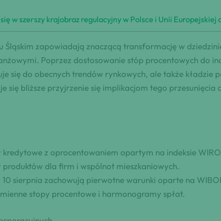
się w szerszy krajobraz regulacyjny w Polsce i Unii Europejski
 Śląskim zapowiadają znaczącą transformację w dziedzini
ranżowymi. Poprzez dostosowanie stóp procentowych do 
je się do obecnych trendów rynkowych, ale także kładzie 
je się bliższe przyjrzenie się implikacjom tego przesunięcia 
y kredytowe z oprocentowaniem opartym na indeksie WIR
 produktów dla firm i wspólnot mieszkaniowych.
ed 10 sierpnia zachowują pierwotne warunki oparte na WIBO
mienne stopy procentowe i harmonogramy spłat.
orporacyjnych