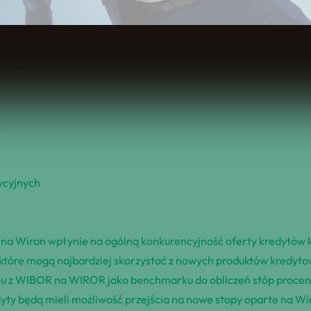
Spis Treści
rporacyjnych
ycyjnych
na Wiron wpłynie na ogólną konkurencyjność oferty kredytów 
ry, które mogą najbardziej skorzystać z nowych produktów kredy
jściu z WIBOR na WIROR jako benchmarku do obliczeń stóp proc
edyty będą mieli możliwość przejścia na nowe stopy oparte na 