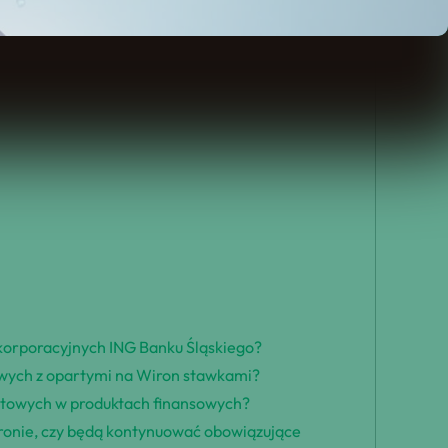
korporacyjnych ING Banku Śląskiego?
towych z opartymi na Wiron stawkami?
entowych w produktach finansowych?
Wironie, czy będą kontynuować obowiązujące