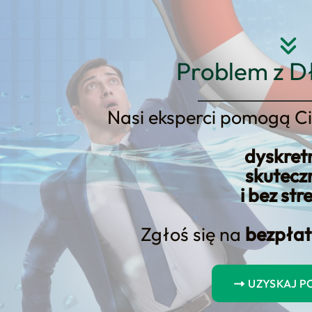
Strona główna
O nas
Usłu
Problem z D
Nasi eksperci pomogą Ci
Banku Śląskim ING. Kredyty kor
dyskret
w nowy sposób
skutecz
i bez str
Zgłoś się na
bezpłat
UZYSKAJ 