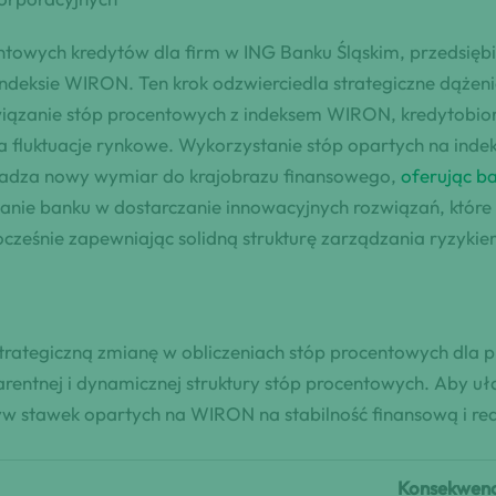
towych kredytów dla firm w ING Banku Śląskim, przedsięb
indeksie WIRON. Ten krok odzwierciedla strategiczne dążen
owiązanie stóp procentowych z indeksem WIRON, kredytobi
fluktuacje rynkowe. Wykorzystanie stóp opartych na indeks
owadza nowy wymiar do krajobrazu finansowego,
oferując ba
anie banku w dostarczanie innowacyjnych rozwiązań, któ
ocześnie zapewniając solidną strukturę zarządzania ryzykie
ategiczną zmianę w obliczeniach stóp procentowych dla p
arentnej i dynamicznej struktury stóp procentowych. Aby uł
ływ stawek opartych na WIRON na stabilność finansową i re
Konsekwenc