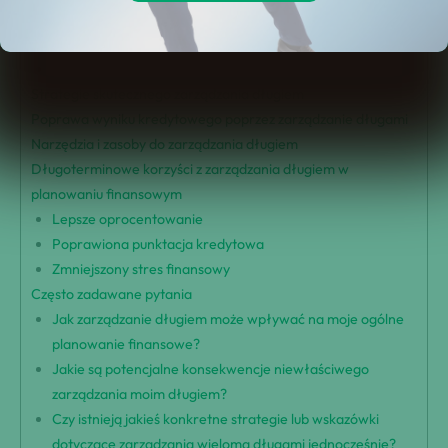
Wpływ zadłużenia na cele finansowe
Dług i cele
Wpływ finansowy
Strategie skutecznego zarządzania długiem
Poprawa wyniku kredytowego poprzez zarządzanie długami
Narzędzia i zasoby do zarządzania długiem
Długoterminowe korzyści z zarządzania długiem w
planowaniu finansowym
Lepsze oprocentowanie
Poprawiona punktacja kredytowa
Zmniejszony stres finansowy
Często zadawane pytania
Jak zarządzanie długiem może wpływać na moje ogólne
planowanie finansowe?
Jakie są potencjalne konsekwencje niewłaściwego
zarządzania moim długiem?
Czy istnieją jakieś konkretne strategie lub wskazówki
dotyczące zarządzania wieloma długami jednocześnie?