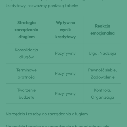
kredytowy, rozważmy poniższą tabelę:
Strategia
Wpływ na
Reakcja
zarządzania
wynik
emocjonalna
długiem
kredytowy
Konsolidacja
Pozytywny
Ulga, Nadzieja
długów
Terminowe
Pewność siebie,
Pozytywny
płatności
Zadowolenie
Tworzenie
Kontrola,
Pozytywny
budżetu
Organizacja
Narzędzia i zasoby do zarządzania długiem
Narzędzia i zasoby do zarządzania długami odgrywają