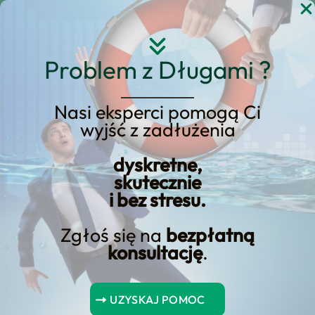
Przejdź
do
treści
Problem z Długami ?
Nasi eksperci pomogą Ci
Dlaczego zarządzanie
wyjść z zadłużenia
długiem jest kluczowe
dyskretne,
dla planowania
skutecznie
finansowego?
i bez stresu.
Zgłoś się na
bezpłatną
konsultację
.
Spis Treści
UZYSKAJ POMOC
Zarządzanie długiem i planowanie finansowe