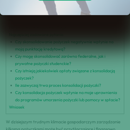
Wydłużony okres spłaty
Uproszczone miesięczne płatności
Poprawiony przepływ gotówki
Potencjalne zmniejszenie długu
Najczęściej zadawane pytania
Czy skonsolidowanie pożyczek negatywnie wpłynie na
moją punktację kredytową?
Czy mogę skonsolidować zarówno federalne, jak i
prywatne pożyczki studenckie?
Czy istnieją jakiekolwiek opłaty związane z konsolidacją
pożyczek?
Ile zazwyczaj trwa proces konsolidacji pożyczki?
Czy konsolidacja pożyczek wpłynie na moje uprawnienia
do programów umorzenia pożyczki lub pomocy w spłacie?
Wniosek
W dzisiejszym trudnym klimacie gospodarczym zarządzanie
kilkoma pożyczkami może być przytłaczające i finansowo