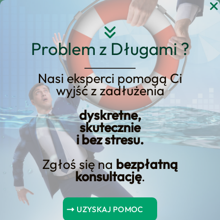
Przejdź
do
treści
Problem z Długami ?
Nasi eksperci pomogą Ci
Dlaczego warto wybrać
wyjść z zadłużenia
konsolidację pożyczek
dyskretne,
dla lepszych warunków
skutecznie
i bez stresu.
spłaty?
Zgłoś się na
bezpłatną
konsultację
.
Spis Treści
UZYSKAJ POMOC
Obniżone stopy procentowe