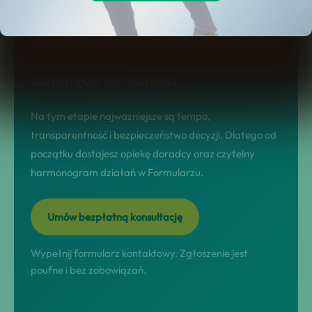
prowadzimy w modelu nastawionym na
wynik: diagnoza sytuacji, dobór
rozwiązania, przeprowadzenie procesu i
domknięcie formalności.
Na tym etapie najważniejsze są tempo,
transparentność i bezpieczeństwo decyzji. Dlatego od
początku dostajesz opiekę doradcy oraz czytelny
harmonogram działań w Formularzu.
Umów bezpłatną konsultację
Wypełnij formularz kontaktowy. Zgłoszenie jest
poufne i bez zobowiązań.