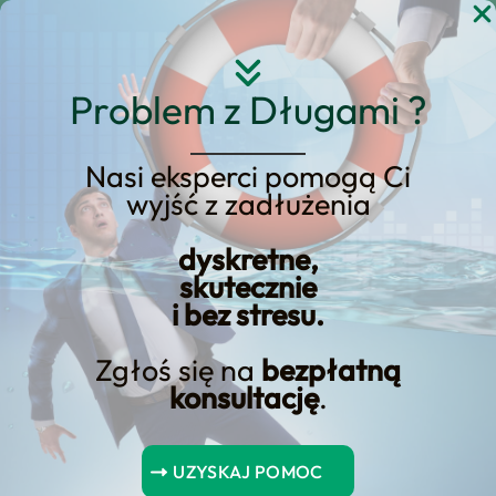
Przejdź
do
treści
Problem z Długami ?
Nasi eksperci pomogą Ci
wyjść z zadłużenia
KREDYT123.PL – OFERTA SPRZEDAŻOWA
dyskretne,
czy wniosek o upadłość
skutecznie
i bez stresu.
konsumencką musi być
na formularzu
Zgłoś się na
bezpłatną
konsultację
.
czy wniosek o upadłość konsumencką
musi być na formularzu to usługa, którą
UZYSKAJ POMOC