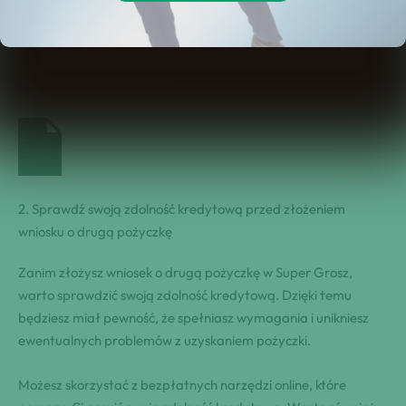
Warto również pamiętać, że Super Grosz oferuje pożyczki
dopasowane indywidualnie do potrzeb klienta, dlatego też
warunki mogą się różnić w zależności od sytuacji finansowej i
historii kredytowej klienta.
2. Sprawdź swoją zdolność kredytową przed złożeniem
wniosku o drugą pożyczkę
Zanim złożysz wniosek o drugą pożyczkę w Super Grosz,
warto sprawdzić swoją zdolność kredytową. Dzięki temu
będziesz miał pewność, że spełniasz wymagania i unikniesz
ewentualnych problemów z uzyskaniem pożyczki.
Możesz skorzystać z bezpłatnych narzędzi online, które