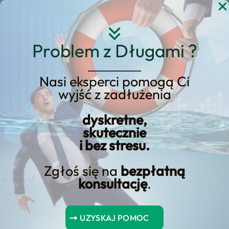
Przejdź
do
treści
Problem z Długami ?
Nasi eksperci pomogą Ci
wyjść z zadłużenia
Znajdź prywatną
pożyczkę online w kilku
dyskretne,
skutecznie
prostych krokach!
i bez stresu.
Zgłoś się na
bezpłatną
konsultację
.
rosz i regularnie spłacasz swoje zobowiązania, masz większe
szanse na uzyskanie drugiej pożyczki.
UZYSKAJ POMOC