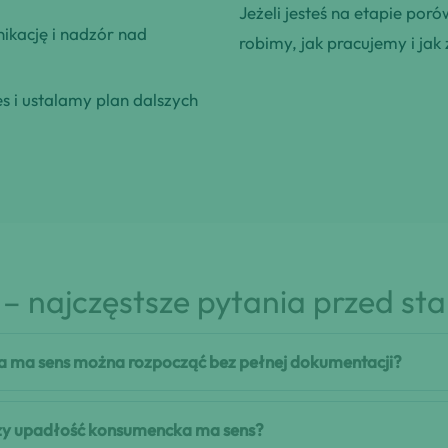
Jeżeli jesteś na etapie poró
kację i nadzór nad
robimy, jak pracujemy i jak 
 i ustalamy plan dalszych
– najczęstsze pytania przed st
 ma sens można rozpocząć bez pełnej dokumentacji?
 czy upadłość konsumencka ma sens?