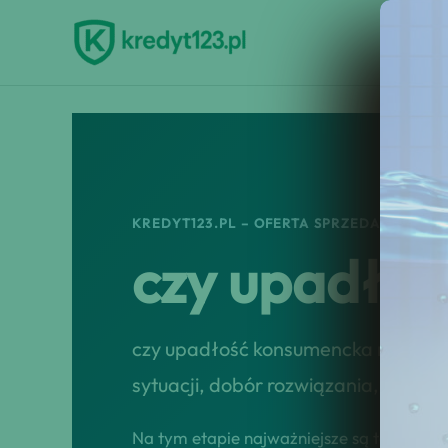
Przejdź
do
treści
KREDYT123.PL – OFERTA SPRZEDAŻOWA
czy upadło
czy upadłość konsumencka ma sens
sytuacji, dobór rozwiązania, przep
Na tym etapie najważniejsze są tempo, tr