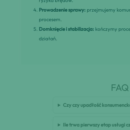
ryzyka błędów.
Prowadzenie sprawy:
przejmujemy komuni
procesem.
Domknięcie i stabilizacja:
kończymy proces
działań.
FAQ 
Czy czy upadłość konsumencka
Ile trwa pierwszy etap usługi