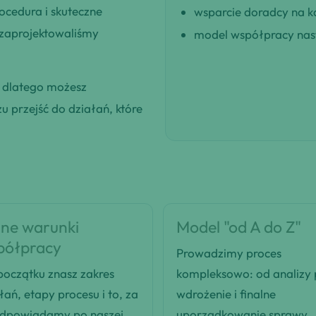
ocedura i skuteczne
wsparcie doradcy na k
 zaprojektowaliśmy
model współpracy nast
, dlatego możesz
 przejść do działań, które
ne warunki
Model "od A do Z"
półpracy
Prowadzimy proces
oczątku znasz zakres
kompleksowo: od analizy
łań, etapy procesu i to, za
wdrożenie i finalne
odpowiadamy po naszej
uporządkowanie sprawy.