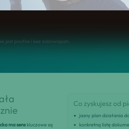
 w całej Polsce.
e jest poufne i bez zobowiązań.
iała
Co zyskujesz od p
znie
jasny plan działania
cka ma sens
kluczowe są
konkretną listę dokum