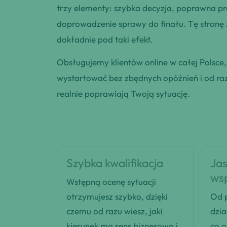
trzy elementy: szybka decyzja, poprawna pr
doprowadzenie sprawy do finału. Tę stronę
dokładnie pod taki efekt.
Obsługujemy klientów online w całej Polsce
wystartować bez zbędnych opóźnień i od razu
realnie poprawiają Twoją sytuację.
Szybka kwalifikacja
Jas
ws
Wstępną ocenę sytuacji
otrzymujesz szybko, dzięki
Od p
czemu od razu wiesz, jaki
dzia
kierunek ma sens biznesowo i
co 