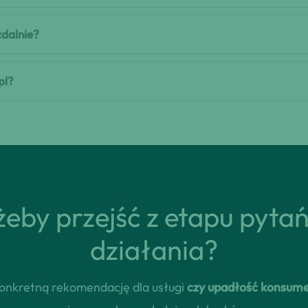
zdalnie?
pl?
eby przejść z etapu pyta
działania?
 konkretną rekomendację dla usługi
czy upadłość konsum