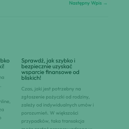
Następny Wpis
→
ybko
Sprawdź, jak szybko i
i!
bezpiecznie uzyskać
wsparcie finansowe od
na
bliskich!
.
Czas, jaki jest potrzebny na
zgłoszenie pożyczki od rodziny,
line,
zależy od indywidualnych umów i
za
porozumień. W większości
o
przypadków, taka transakcja
może zostać przeprowadzona w