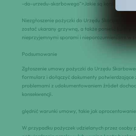
-do-urzedu-skarbowego”>Jakie są konsekwencje 
Niezgłoszenie pożyczki do Urzędu Skarbowego m
zostać ukarany grzywną, a także ponieść koszty 
nieprzyjemnymi sporami i nieporozumieniami w pr
Podsumowanie
Zgłoszenie umowy pożyczki do Urzędu Skarboweg
formularz i dołączyć dokumenty potwierdzające 
problemami z udokumentowaniem źródeł dochodów
konsekwencji.
ględnić warunki umowy, takie jak oprocentowani
W przypadku pożyczek udzielanych przez osoby 