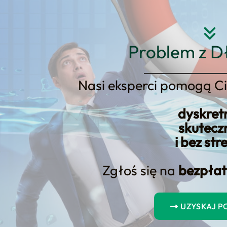
Strona główna
O nas
Usłu
Problem z D
Nasi eksperci pomogą Ci
dyskret
ych sposobów na uniknięcie poda
skutecz
i bez str
Zgłoś się na
bezpłat
UZYSKAJ 