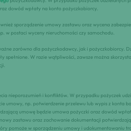
wego
pożyczkodawcy. W przypadku pożyczek udzielanych prz
raz dowód wpłaty na konto pożyczkobiorcy.
ównież sporządzenie umowy zastawu oraz wycena zabezpie
np. w postaci wyceny nieruchomości czy samochodu.
żne zarówno dla pożyczkodawcy, jak i pożyczkobiorcy. Dz
y spełnione. W razie wątpliwości, zawsze można skorzysta
ji.
cia nieporozumień i konfliktów. W przypadku pożyczek udz
ie umowy, np. potwierdzenie przelewu lub wypis z konta 
ierdzającą umowę będzie umowa pożyczki oraz dowód wpłat
mowy zastawu oraz zachowanie dokumentacji potwierdzając
który pomoże w sporządzeniu umowy i udokumentowaniu tra