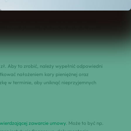
wencjami finansowymi. Pożyczkodawca może
nadto, niezgłoszenie pożyczki może skutkować
. Aby to zrobić, należy wypełnić odpowiedni
tkować nałożeniem kary pieniężnej oraz
ę w terminie, aby uniknąć nieprzyjemnych
wierdzającej zawarcie umowy
. Może to być np.