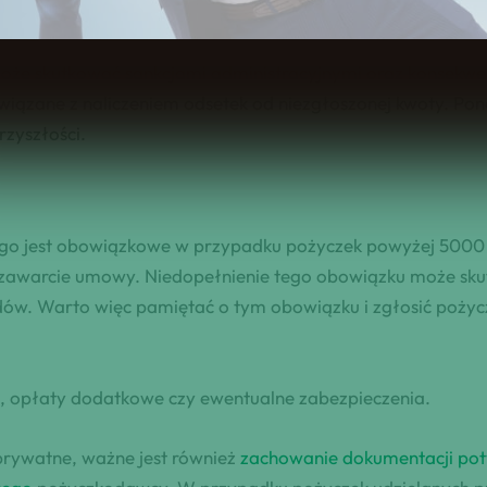
niezgłoszenia pożyczki do Urzędu Skarbowego?
oże skutkować sankcjami administracyjnymi oraz konsek
związane z naliczeniem odsetek od niezgłoszonej kwoty. Po
zyszłości.
o jest obowiązkowe w przypadku pożyczek powyżej 5000 zł
zawarcie umowy. Niedopełnienie tego obowiązku może sku
. Warto więc pamiętać o tym obowiązku i zgłosić pożyczk
e, opłaty dodatkowe czy ewentualne zabezpieczenia.
prywatne, ważne jest również
zachowanie dokumentacji pot