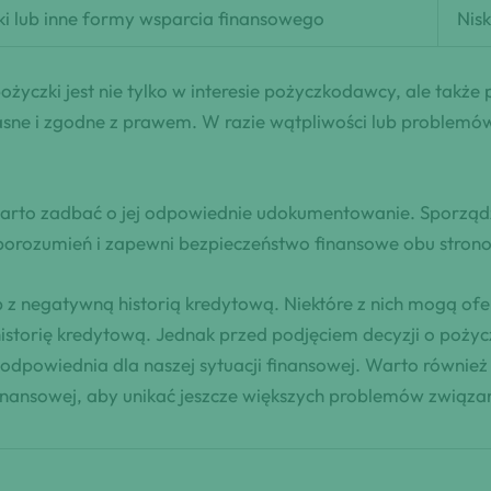
ki lub inne formy wsparcia finansowego
Nisk
czki jest nie tylko w interesie pożyczkodawcy, ale także 
asne i zgodne z prawem. W razie wątpliwości lub problemó
warto zadbać o jej odpowiednie udokumentowanie. Sporząd
porozumień i zapewni bezpieczeństwo finansowe obu stro
b z negatywną historią kredytową. Niektóre z nich mogą of
historię kredytową. Jednak przed podjęciem decyzji o poży
ej odpowiednia dla naszej sytuacji finansowej. Warto równi
finansowej, aby unikać jeszcze większych problemów związa