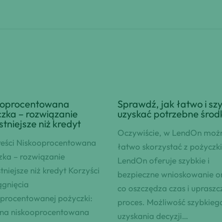
ooprocentowana
Sprawdź, jak łatwo i sz
zka – rozwiązanie
uzyskać potrzebne środk
stniejsze niż kredyt
Oczywiście, w LendOn moż
reści Niskooprocentowana
łatwo skorzystać z pożyczki
zka – rozwiązanie
LendOn oferuje szybkie i
tniejsze niż kredyt Korzyści
bezpieczne wnioskowanie on
ągnięcia
co oszczędza czas i upraszc
oprocentowanej pożyczki:
proces. Możliwość szybkieg
 na niskooprocentowana
uzyskania decyzji…