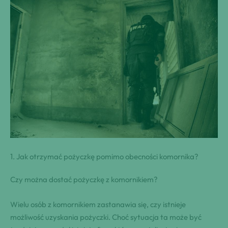
1. Jak otrzymać pożyczkę pomimo obecności komornika?
Czy można dostać⁢ pożyczkę z ⁤komornikiem?
Wielu osób‍ z komornikiem zastanawia‌ się, czy istnieje
możliwość uzyskania pożyczki.⁣ Choć sytuacja ta może być⁤