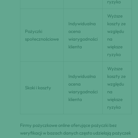
ryzyko
Wyższe
Indywidualna
koszty ze
Pożyczki
ocena
względu
społecznościowe
wiarygodności
na
klienta
większe
ryzyko
Wyższe
Indywidualna
koszty ze
ocena
względu
Skoki i kaszty
wiarygodności
na
klienta
większe
ryzyko
Firmy pożyczkowe online oferujące pożyczki bez
weryfikacji w bazach danych często udzielają pożyczek