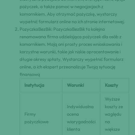
pożyczek, a⁤ także pomoc w negocjacjach z
komornikiem. Aby otrzymać pożyczkę, wystarczy
wypełnić formularz online na ich​ stronie internetowej.
PozyczkaBezBik: PozyczkaBezBik to kolejna
⁢renomowana firma udzielająca​ pożyczek dla osób z
komornikiem. Mają⁤ oni ⁤prosty proces wnioskowania i
korzystne ⁣warunki, ⁢takie jak niskie⁣ oprocentowanie i
długie okresy spłaty. Wystarczy‌ wypełnić formularz
online, a ich ‍ekspert przeanalizuje Twoją sytuację
⁣finansową
Instytucja
Warunki
Koszty
Wyższe
Indywidualna
koszty ze
Firmy
ocena
względu
pożyczkowe
wiarygodności
na
klienta
większe