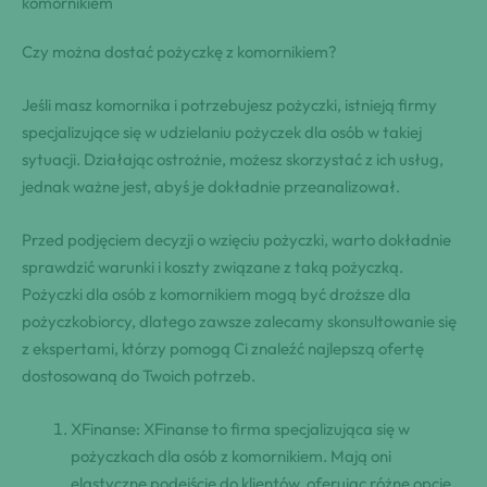
komornikiem
Czy można dostać pożyczkę z komornikiem?
Jeśli masz komornika i⁣ potrzebujesz pożyczki, istnieją firmy
specjalizujące się ​w udzielaniu pożyczek dla osób w takiej
sytuacji.⁢ Działając ostrożnie,‍ możesz skorzystać‌ z ich usług,
jednak ważne jest, abyś je dokładnie przeanalizował.
Przed podjęciem decyzji o wzięciu pożyczki, warto dokładnie
sprawdzić warunki i koszty związane​ z taką⁤ pożyczką.
‌Pożyczki dla osób z komornikiem mogą być droższe⁢ dla
pożyczkobiorcy, dlatego zawsze⁤ zalecamy skonsultowanie się
z ekspertami, którzy pomogą⁣ Ci znaleźć najlepszą ofertę
dostosowaną⁢ do Twoich potrzeb.
XFinanse: ‍XFinanse to ⁢firma specjalizująca się w
pożyczkach dla osób‌ z⁤ komornikiem. Mają oni
elastyczne podejście do klientów, oferując różne opcje