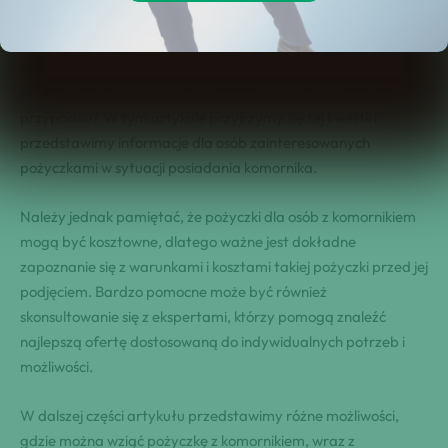
W obecnych czasach wiele osób może znaleźć się w trudnej
sytuacji finansowej i w rezultacie mieć komornika na swoim
majątku. Czy⁤ istnieje możliwość otrzymania pożyczki w ⁢takim
przypadku?‌ W ⁤tym artykule ‌przyjrzymy się tej kwestii i
przedstawimy informacje dla⁤ osób zainteresowanych
pożyczkami ‌w sytuacji⁤ posiadania komornika.
Należy ⁢jednak​ pamiętać, że pożyczki dla osób z ‌komornikiem
mogą być‍ kosztowne, dlatego ⁤ważne jest‌ dokładne
zapoznanie się z warunkami i kosztami takiej pożyczki przed jej
​podjęciem. Bardzo pomocne może być ​również
skonsultowanie ‌się z ekspertami,⁢ którzy pomogą znaleźć
najlepszą ofertę dostosowaną do indywidualnych ⁢potrzeb i
możliwości.
W dalszej części artykułu przedstawimy różne możliwości,
gdzie można wziąć pożyczkę z ​komornikiem, wraz z