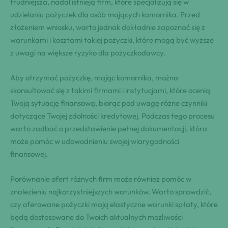
trudniejsza, ‍nadal istnieją firm, które specjalizują się w
udzielaniu pożyczek​ dla ​osób mających komornika. Przed
złożeniem wniosku, ⁤warto jednak ​dokładnie zapoznać się z
warunkami ⁤i⁣ kosztami takiej pożyczki, które ⁤mogą być ‍wyższe
z ​uwagi na ⁤większe‌ ryzyko dla ⁣pożyczkodawcy.
Aby ⁤otrzymać pożyczkę, mając komornika, można⁢
skonsultować się z takimi firmami i instytucjami, które ‍ocenią
Twoją sytuację finansową, biorąc pod⁤ uwagę różne ⁢czynniki ​
dotyczące ‌Twojej zdolności kredytowej. Podczas tego procesu⁢
warto⁣ zadbać o przedstawienie pełnej ​dokumentacji, która
⁤może pomóc w udowodnieniu swojej wiarygodności
finansowej.
Porównanie ofert różnych firm może również pomóc w
znalezieniu najkorzystniejszych​ warunków. ⁤Warto sprawdzić,
czy oferowane pożyczki mają elastyczne warunki spłaty, ‍które
będą dostosowane‌ do Twoich aktualnych możliwości