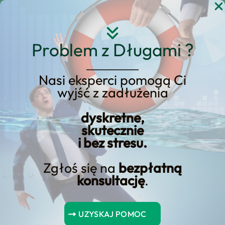
Przejdź
do
treści
Problem z Długami ?
Nasi eksperci pomogą Ci
wyjść z zadłużenia
Jak spisać umowę
pożyczki prywatnej –
dyskretne,
skutecznie
poradnik krok po kroku
i bez stresu.
Zgłoś się na
bezpłatną
konsultację
.
Artykuł: Czy można dostać pożyczkę⁢ z komornikiem?
UZYSKAJ POMOC
Wprowadzenie: