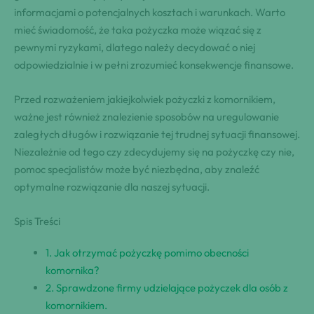
⁤informacjami o ⁢potencjalnych‍ kosztach i warunkach. ‍Warto
mieć świadomość, że taka pożyczka może ‍wiązać się z
pewnymi ​ryzykami, ‌dlatego należy decydować ‌o niej
odpowiedzialnie i w pełni zrozumieć konsekwencje finansowe.
Przed rozważeniem jakiejkolwiek pożyczki ⁢z​ komornikiem,
ważne jest również‍ znalezienie sposobów na uregulowanie
zaległych długów i rozwiązanie tej trudnej sytuacji finansowej.
Niezależnie od tego ‍czy zdecydujemy się na pożyczkę czy ⁣nie,
pomoc ‌specjalistów może być niezbędna, aby znaleźć⁤
optymalne rozwiązanie dla ⁤naszej ⁢sytuacji.
Spis Treści
1.‌ Jak otrzymać pożyczkę pomimo obecności
komornika?
2. Sprawdzone‌ firmy udzielające pożyczek dla ⁤osób z
komornikiem.