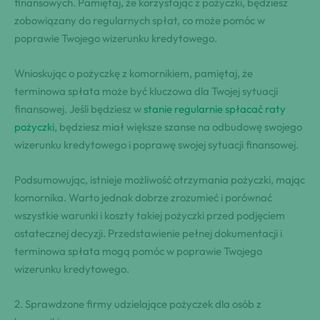
finansowych. Pamiętaj, że korzystając z pożyczki, będziesz​
zobowiązany do regularnych spłat, co‌ może pomóc w ​
poprawie Twojego wizerunku kredytowego.
Wnioskując o pożyczkę z komornikiem, pamiętaj, że
terminowa spłata może ⁤być kluczowa dla⁣ Twojej sytuacji
finansowej. Jeśli będziesz w‌
stanie regularnie spłacać raty
pożyczki
, będziesz ⁢miał większe ⁣szanse na⁣ odbudowę ⁢swojego
⁣wizerunku kredytowego i poprawę ‌swojej sytuacji finansowej.
Podsumowując, istnieje możliwość otrzymania pożyczki, mając
‍komornika. Warto jednak ⁣dobrze zrozumieć i ​porównać
wszystkie⁢ warunki i⁢ koszty takiej pożyczki przed podjęciem
ostatecznej decyzji. ​Przedstawienie ‍pełnej dokumentacji i
terminowa spłata mogą pomóc w poprawie Twojego​
wizerunku kredytowego.
2. Sprawdzone firmy udzielające ‌pożyczek dla osób ​z